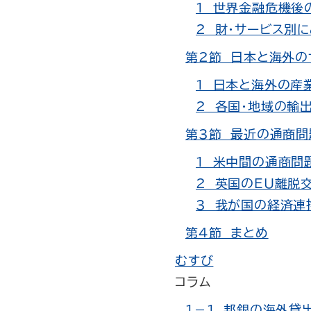
1 世界金融危機後
2 財・サービス別
第2節 日本と海外の
1 日本と海外の産
2 各国・地域の輸
第3節 最近の通商
1 米中間の通商問
2 英国のEU離脱
3 我が国の経済連
第4節 まとめ
むすび
コラム
1－1 邦銀の海外貸