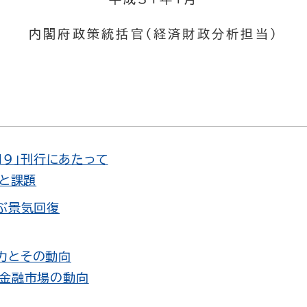
内閣府政策統括官（経済財政分析担当）
19」刊行にあたって
と課題
ぶ景気回復
力とその動向
、金融市場の動向