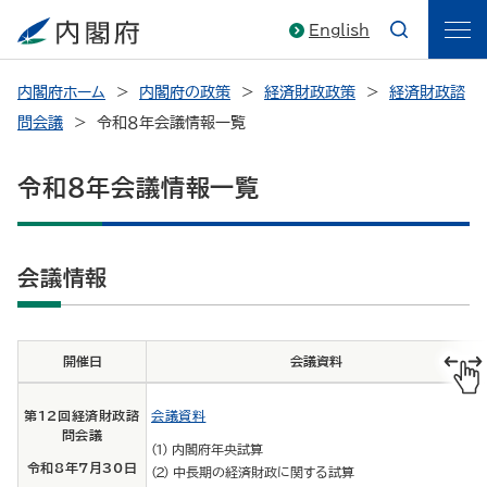
English
内閣府ホーム
内閣府の政策
経済財政政策
経済財政諮
問会議
令和８年会議情報一覧
令和８年会議情報一覧
会議情報
開催日
会議資料
第12回経済財政諮
会議資料
問会議
内閣府年央試算
令和8年7月30日
中長期の経済財政に関する試算