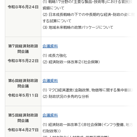
戦略17分野の「主要な製品・技術等」における官民投
令和8年6月24日
資額について
日本成長戦略の下での中長期的な経済・財政の姿に関
する試算について
地域未来戦略の政策パッケージについて
第７回経済財政諮
会議資料
問会議
成長力強化
令和8年5月22日
経済財政一体改革②（社会保障）
第６回経済財政諮
会議資料
問会議
マクロ経済運営（金融政策、物価等に関する集中審議）
令和8年5月11日
財政状況の多角的な分析
第５回経済財政諮
会議資料
問会議
経済財政一体改革①（非社会保障（インフラ整備、地方
令和8年4月27日
行財政等））