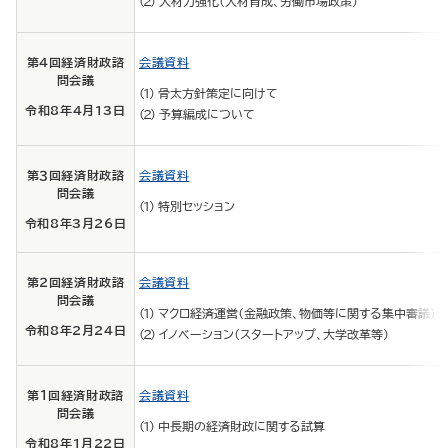
人材力強化（人材育成、労働市場政策）
第４回経済財政諮
会議資料
問会議
骨太方針策定に向けて
令和8年4月13日
予算編成について
第３回経済財政諮
会議資料
問会議
特別セッション
令和8年3月26日
第２回経済財政諮
会議資料
問会議
マクロ経済運営（金融政策、物価等に関する集中審議）
令和8年2月24日
イノベーション（スタートアップ、大学改革等）
第１回経済財政諮
会議資料
問会議
中長期の経済財政に関する試算
令和8年1月22日