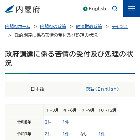
English
内閣府ホーム
内閣府の政策
経済財政政策
チャンス
政府調達に係る苦情の受付及び処理の状況
政府調達に係る苦情の受付及び処理の状
況
日本語
英語(
English
)
1～3月
4～6月
7～9月
10～12月
令和８年
３件
１件
令和７年
２件
１件
なし
１件