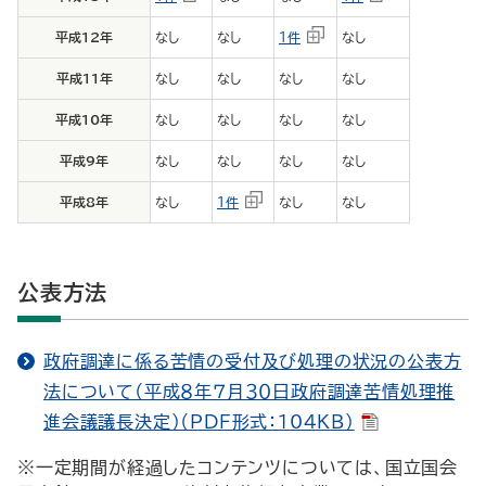
平成12年
なし
なし
１件
なし
平成11年
なし
なし
なし
なし
平成10年
なし
なし
なし
なし
平成9年
なし
なし
なし
なし
平成8年
なし
１件
なし
なし
公表方法
政府調達に係る苦情の受付及び処理の状況の公表方
法について（平成８年７月３０日政府調達苦情処理推
進会議議長決定）（PDF形式：104KB）
※一定期間が経過したコンテンツについては、国立国会