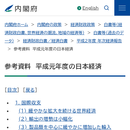
English
内閣府ホーム
内閣府の政策
経済財政政策
白書等（経
済財政白書、世界経済の潮流、地域の経済等）
白書等（過去のデ
ータ）
経済財政白書／経済白書
平成2年度 年次経済報告
参考資料 平成元年度の日本経済
参考資料 平成元年度の日本経済
[
目次
] [
戻る
]
1. 国際収支
(1) 緩やかな拡大を続ける世界経済
(2) 輸出の増勢は小幅化
(3) 製品類を中心に緩やかに増加した輪入