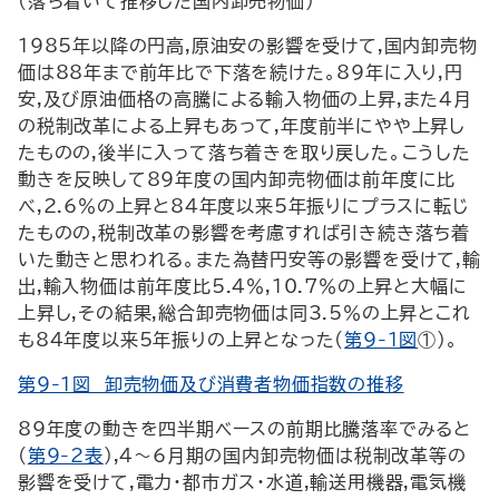
(落ち着いて推移した国内卸売物価)
1985年以降の円高,原油安の影響を受けて,国内卸売物
価は88年まで前年比で下落を続けた。89年に入り,円
安,及び原油価格の高騰による輸入物価の上昇,また4月
の税制改革による上昇もあって,年度前半にやや上昇し
たものの,後半に入って落ち着きを取り戻した。こうした
動きを反映して89年度の国内卸売物価は前年度に比
べ,2.6％の上昇と84年度以来5年振りにプラスに転じ
たものの,税制改革の影響を考慮すれば引き続き落ち着
いた動きと思われる。また為替円安等の影響を受けて,輸
出,輸入物価は前年度比5.4％,10.7％の上昇と大幅に
上昇し,その結果,総合卸売物価は同3.5％の上昇とこれ
も84年度以来5年振りの上昇となった(
第9-1図
①)。
第9-1図 卸売物価及び消費者物価指数の推移
89年度の動きを四半期ベースの前期比騰落率でみると
(
第9-2表
),4～6月期の国内卸売物価は税制改革等の
影響を受けて,電力・都市ガス・水道,輸送用機器,電気機