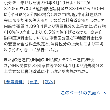
税分を上乗せした後,90年3月19日よりNTTが
320kmを越える遠距離通話料金を330円から280円
に(平日昼間3分間の場合),また市内,近,中距離通話料
金に深夜割引の導入を行うなどの料金改定を行った。国
内航空運賃は,89年4月より消費税分の上乗せと,通行税
(10％)の廃止により,6.5％の値下げとなった。高速自
動車国道料金については車種区分及び車種間料金比率
の変更を含む料金改定と,消費税分の上乗せにより平均
8.9％の引き上げが行われた。
また,鉄道運賃(旧国鉄,旧私鉄),タクシー運賃,郵便
料,NHK受信料,公団家賃等で89年4月より消費税分の
上乗せなど税制改革に伴う改定が実施された。
[
参考資料
] [
戻る
] [
次へ
]
このページの先頭へ