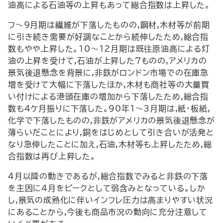
油高による石油等の上昇もあって総合指数は上昇した。
フ～9月期は繊維が下落したものの,鋼材,木材等が前期
に引き続き需要が好調なことから続伸したため,総合指
数もやや上昇した。10～12月期は既往原油高による灯
油の上昇を受けて,石油が上昇した7ものの,アメリカの
景気後退懸念を背景に,非鉄がロンドン市場での在庫急
増を受けて大幅に下落したほか,木材も商社等の大量買
い付けによる港頭在庫の増加から下落したため,総合指
数も4ケ月振りに下落した。90年1～3月期は,紙・板紙,
化学で下落したものの,非鉄がアメリカの景気後退懸念が
薄らいだことにより,銅をはじめとして引き合いが活発と
なり急伸したことに加え,石油,木材等も上昇したため,総
合指数は再び上昇した。
4月以降の動きであるが,総合指数でみると非鉄の下落
を主因に4月をピークとして弱含みとなっている。しか
し,景気の成熟化に伴いインフレ圧力は高まりやすい状況
にあることから,今後も商品市況の動向に充分注意して