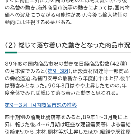
すぐに物価上昇圧力を高めるものとは考え難いが,今後
の為替の動き,海外商品市況等の動きによっては,国内物
価への波及につながる可能性があり,今後も輸入物価の
動向には注視する必要がある。
(2) 総じて落ち着いた動きとなった商品市況
89年度の国内商品市況の動きを日経商品指数(42種)
の月末値でみると(
第9-3図
),建設資材関連等一部商品
の需給逼迫,為替円安等の影響から年度前半は上昇,後半
は弱含みとなった。90年3月はやや上昇したものの,年
度全体でみれば総じて落ち着いた動きと思われる。
第9ー3図 国内商品市況の推移
四半期別の前期比騰落率をみると,89年1～3月期に上
昇に転じた後,4～6月期は旺盛な建設需要等による需給
引締まりから,木材,鋼材等が上昇したほか,繊維や既往原