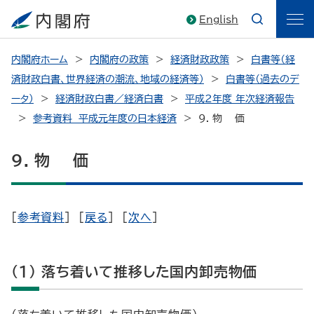
English
内閣府ホーム
内閣府の政策
経済財政政策
白書等（経
済財政白書、世界経済の潮流、地域の経済等）
白書等（過去のデ
ータ）
経済財政白書／経済白書
平成2年度 年次経済報告
参考資料 平成元年度の日本経済
9. 物 価
9. 物 価
[
参考資料
] [
戻る
] [
次へ
]
(1) 落ち着いて推移した国内卸売物価