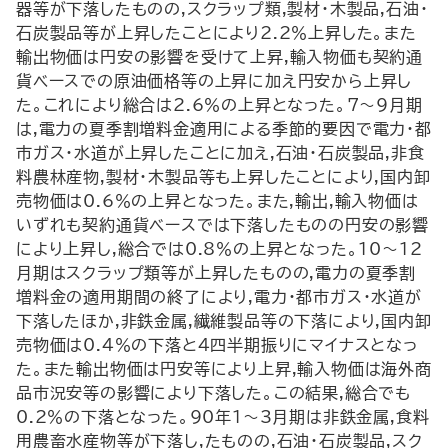
器等が下落したものの,スクラップ類,製材・木製品,石油・
石炭製品等が上昇したことにより2.2％上昇した。また
輸出物価は円安の影響を受けて上昇,輸入物価も契約通
貨ベースでの原油価格等の上昇に加え円安から上昇し
た。これにより総合は2.6％の上昇となった。7～9月期
は,電力の夏季割増料金適用による季節的要因で電力・都
市ガス・水道が上昇したことに加え,石油・石炭製品,非食
料農林産物,製材・木製品等も上昇したことにより,国内卸
売物価は0.6％の上昇となった。また,輸出,輸入物価は
いずれも契約通貨ベースでは下落したものの円安の影響
により上昇し,総合では0.8％の上昇となった。10～12
月期はスクラップ類等が上昇したものの,電力の夏季割
増料金の適用期間の終了により,電力・都市ガス・水道が
下落したほか,非鉄金属,繊維製品等の下落により,国内卸
売物価は0.4％の下落と4四半期振りにマイナスとなっ
た。また輸出物価は円安等により上昇,輸入物価は海外商
品市況安等の影響により下落した。この結果,総合でも
0.2％の下落となった。90年1～3月期は非鉄金属,食料
用農畜水産物等が下落し,たものの,石油・石炭製品,スク