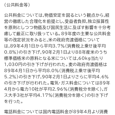
(公共料金等)
公共料金については,物価安定を図るという観点から,経
営の徹底した合理化を前提とし,受益者負担,独立採算性
を原則としつつ物価及び国民生活に及ぼす影響を十分考
慮して厳正に取り扱っている。89年度の主要な公共料金
等の改定状況をみると,米の政府売渡価格について
は,89年4月1日から平均3.7％(消費税上乗せ後平均
0.8％)の引き下げ,90年2月1日より88年産米のうち
標準価格米の原料となる米については,60kg当たり
1,030円の引き下げが行われた。麦の政府売渡価格は
89年4月1日から平均8.0％(消費税上乗せ後平均
5.2％)の引き下げ,90年2月1日よりさらに平均4.6％
の引き下げが行われた。電気・ガス料金については89年
4月から電力10社が平均2.96％(消費税分を除く),ガ
ス大手3社が平均4.17％(消費税分を除く)の引き下げ
を行った。
電話料金については国内電話料金が89年4月より消費