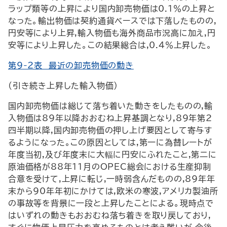
ラップ類等の上昇により国内卸売物価は0.1％の上昇と
なった。輸出物価は契約通貨ベースでは下落したものの,
円安等により上昇,輸入物価も海外商品市況高に加え,円
安等により上昇した。この結果総合は,0.4％上昇した。
第9-2表 最近の卸売物価の動き
(引き続き上昇した輸入物価)
国内卸売物価は総じて落ち着いた動きをしたものの,輸
入物価は89年以降おおむね上昇基調となり,89年第2
四半期以降,国内卸売物価の押し上げ要因として寄与す
るようになった。この原因としては,第一に為替レートが
年度当初,及び年度末に大輻に円安にふれたこと,第二に
原油価格が88年11月のOPEC総会における生産抑制
合意を受けて,上昇に転じ,一時弱含んだものの,89年年
末から90年年初にかけては,欧米の寒波,アメリカ製油所
の事故等を背景に一段と上昇したことによる。現時点で
はいずれの動きもおおむね落ち着きを取り戻しており,