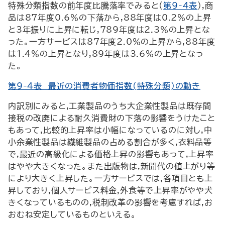
特殊分類指数の前年度比騰落率でみると(
第9-4表
),商
品は87年度0.6％の下落から,88年度は0.2％の上昇
と3年振りに上昇に転じ,789年度は2.3％の上昇とな
った。一方サービスは87年度2.0％の上昇から,88年度
は1.4％の上昇となり,89年度は3.6％の上昇となっ
た。
第9-4表 最近の消費者物価指数(特殊分類)の動き
内訳別にみると,工業製品のうち大企業性製品は既存間
接税の改廃による耐久消費財の下落の影響をうけたこと
もあって,比較的上昇率は小幅になっているのに対し,中
小余業性製品は繊維製品の占める割合が多く,衣料品等
で,最近の高級化による価格上昇の影響もあって,上昇率
はやや大きくなった。また出版物は,新聞代の値上がり等
により大きく上昇した。一方サービスでは,各項目とも上
昇しており,個人サービス料金,外食等で上昇率がやや犬
きくなっているものの,税制改革の影響を考慮すれば,お
おむね安定しているものといえる。