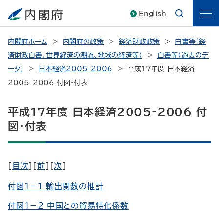
English
内閣府ホーム
内閣府の政策
経済財政政策
白書等（経
済財政白書、世界経済の潮流、地域の経済等）
白書等（過去のデ
ータ）
日本経済2005-2006
平成17年度 日本経済
2005-2006 付図・付表
平成17年度 日本経済2005-2006 付
図・付表
［
目次
］［
前
］［
次
］
付図１－１ 輸出関数の推計
付図１－２ 中国との貿易特化係数