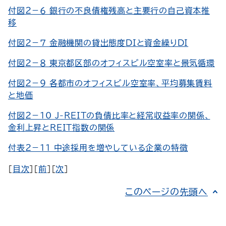
付図２－６ 銀行の不良債権残高と主要行の自己資本推
移
付図２－７ 金融機関の貸出態度DIと資金繰りDI
付図２－８ 東京都区部のオフィスビル空室率と景気循環
付図２－９ 各都市のオフィスビル空室率、平均募集賃料
と地価
付図２－10 J-REITの負債比率と経常収益率の関係、
金利上昇とREIT指数の関係
付表２－11 中途採用を増やしている企業の特徴
［
目次
］［
前
］［
次
］
このページの先頭へ