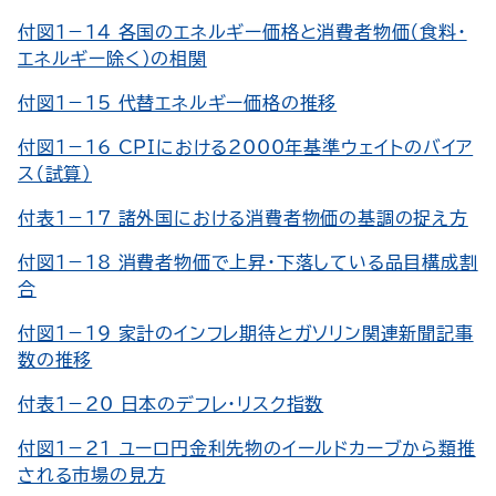
付図１－14 各国のエネルギー価格と消費者物価（食料・
エネルギー除く）の相関
付図１－15 代替エネルギー価格の推移
付図１－16 CPIにおける2000年基準ウェイトのバイア
ス（試算）
付表１－17 諸外国における消費者物価の基調の捉え方
付図１－18 消費者物価で上昇・下落している品目構成割
合
付図１－19 家計のインフレ期待とガソリン関連新聞記事
数の推移
付表１－20 日本のデフレ・リスク指数
付図１－21 ユーロ円金利先物のイールドカーブから類推
される市場の見方