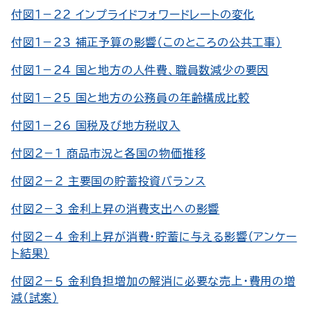
付図１－22 インプライドフォワードレートの変化
付図１－23 補正予算の影響（このところの公共工事）
付図１－24 国と地方の人件費、職員数減少の要因
付図１－25 国と地方の公務員の年齢構成比較
付図１－26 国税及び地方税収入
付図２－１ 商品市況と各国の物価推移
付図２－２ 主要国の貯蓄投資バランス
付図２－３ 金利上昇の消費支出への影響
付図２－４ 金利上昇が消費・貯蓄に与える影響（アンケー
ト結果）
付図２－５ 金利負担増加の解消に必要な売上・費用の増
減（試案）