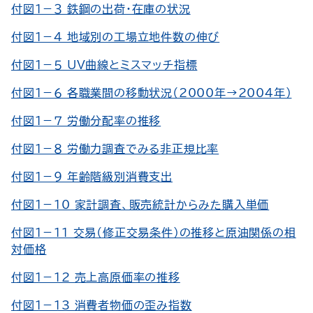
付図１－３ 鉄鋼の出荷・在庫の状況
付図１－４ 地域別の工場立地件数の伸び
付図１－５ UV曲線とミスマッチ指標
付図１－６ 各職業間の移動状況（2000年→2004年）
付図１－７ 労働分配率の推移
付図１－８ 労働力調査でみる非正規比率
付図１－９ 年齢階級別消費支出
付図１－10 家計調査、販売統計からみた購入単価
付図１－11 交易（修正交易条件）の推移と原油関係の相
対価格
付図１－12 売上高原価率の推移
付図１－13 消費者物価の歪み指数