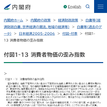
English
内閣府ホーム
内閣府の政策
経済財政政策
白書等（経
済財政白書、世界経済の潮流、地域の経済等）
白書等（過去のデ
ータ）
日本経済2005-2006
付図・付表
付図1-
13 消費者物価の歪み指数
付図1-13 消費者物価の歪み指数
>