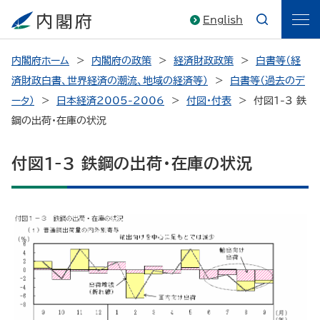
English
内閣府ホーム
内閣府の政策
経済財政政策
白書等（経
済財政白書、世界経済の潮流、地域の経済等）
白書等（過去のデ
ータ）
日本経済2005-2006
付図・付表
付図1-3 鉄
鋼の出荷・在庫の状況
付図1-3 鉄鋼の出荷・在庫の状況