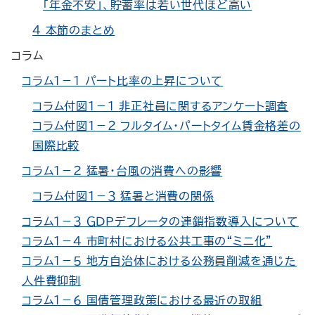
「年金不安」、貯蓄率は若い世代ほど高い
４ 本節のまとめ
コラム
コラム１－１ パート比率の上昇について
コラム付図１－１ 非正社員に関するアンケート調査
コラム付図１－２ フルタイム・パートタイム賃金格差の
国際比較
コラム１－２ 猛暑・台風の消費への影響
コラム付図１－３ 猛暑と消費の関係
コラム１－３ ＧＤＰデフレータの連鎖指数導入について
コラム１－４ 市町村における公共工事の“ミニ化”
コラム１－５ 地方自治体における公務員削減を通じた
人件費抑制
コラム１－６ 国債管理政策における最近の取組