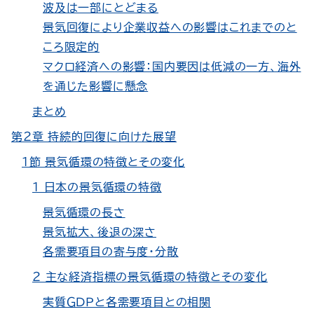
波及は一部にとどまる
景気回復により企業収益への影響はこれまでのと
ころ限定的
マクロ経済への影響：国内要因は低減の一方、海外
を通じた影響に懸念
まとめ
第２章 持続的回復に向けた展望
１節 景気循環の特徴とその変化
１ 日本の景気循環の特徴
景気循環の長さ
景気拡大、後退の深さ
各需要項目の寄与度・分散
２ 主な経済指標の景気循環の特徴とその変化
実質ＧＤＰと各需要項目との相関