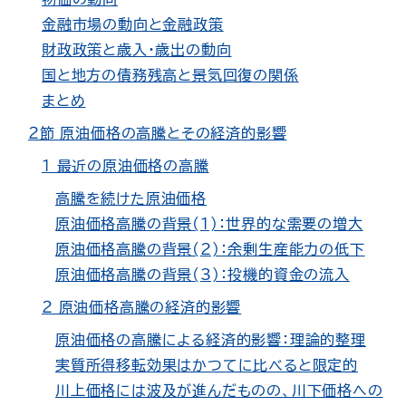
金融市場の動向と金融政策
財政政策と歳入・歳出の動向
国と地方の債務残高と景気回復の関係
まとめ
２節 原油価格の高騰とその経済的影響
１ 最近の原油価格の高騰
高騰を続けた原油価格
原油価格高騰の背景(1)：世界的な需要の増大
原油価格高騰の背景(2)：余剰生産能力の低下
原油価格高騰の背景(3)：投機的資金の流入
２ 原油価格高騰の経済的影響
原油価格の高騰による経済的影響：理論的整理
実質所得移転効果はかつてに比べると限定的
川上価格には波及が進んだものの、川下価格への