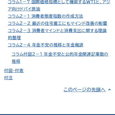
コラム１－７ 国際価格指標として機能するＷＴＩと、アジ
ア向けドバイ原油
コラム２－１ 消費者態度指数の作成方法
コラム２－２ 最近の住宅着工にもマインド改善の影響
コラム２－３ 消費者マインドと消費支出に関する理論
的整理
コラム２－４ 年金不安の推移と年金報道
コラム付図２－１ 年金不安と公的年金関連記事数の
推移
付図・付表
付注
このページの先頭へ