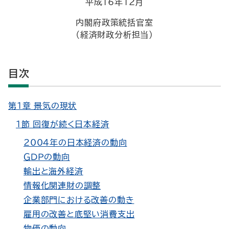
平成16年12月
内閣府政策統括官室
（経済財政分析担当）
目次
第１章 景気の現状
１節 回復が続く日本経済
2004年の日本経済の動向
ＧＤＰの動向
輸出と海外経済
情報化関連財の調整
企業部門における改善の動き
雇用の改善と底堅い消費支出
物価の動向