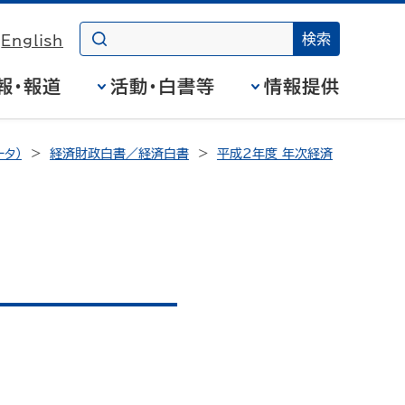
English
報・報道
活動・白書等
情報提供
タ）
経済財政白書／経済白書
平成2年度 年次経済