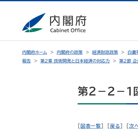
内閣府ホーム
内閣府の政策
経済財政政策
白書
報告
第2章 技術開発と日本経済の対応力
第2節 
第２－２－
[
図表一覧
] [
戻る
] [
次