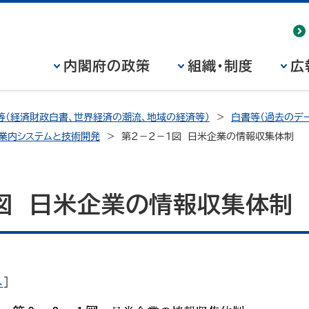
内閣府の政策
組織・制度
広
等（経済財政白書、世界経済の潮流、地域の経済等）
白書等（過去のデー
企業内システムと技術開発
第２－２－１図 日米企業の情報収集体制
１図 日米企業の情報収集体制
へ
]