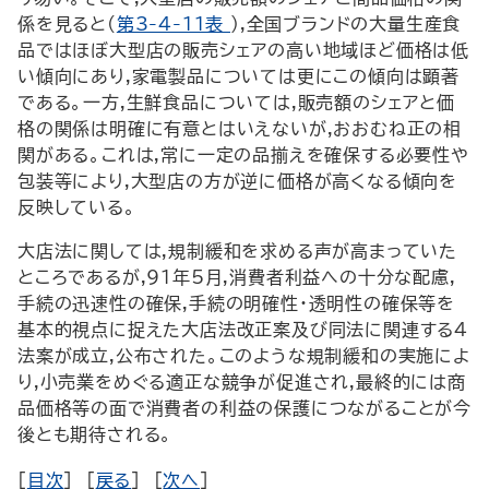
係を見ると(
第3-4-11表
),全国ブランドの大量生産食
品ではほぼ大型店の販売シェアの高い地域ほど価格は低
い傾向にあり,家電製品については更にこの傾向は顕著
である。一方,生鮮食品については,販売額のシェアと価
格の関係は明確に有意とはいえないが,おおむね正の相
関がある。これは,常に一定の品揃えを確保する必要性や
包装等により,大型店の方が逆に価格が高くなる傾向を
反映している。
大店法に関しては,規制緩和を求める声が高まっていた
ところであるが,91年5月,消費者利益への十分な配慮,
手続の迅速性の確保,手続の明確性・透明性の確保等を
基本的視点に捉えた大店法改正案及び同法に関連する4
法案が成立,公布された。このような規制緩和の実施によ
り,小売業をめぐる適正な競争が促進され,最終的には商
品価格等の面で消費者の利益の保護につながることが今
後とも期待される。
[
目次
] [
戻る
] [
次へ
]