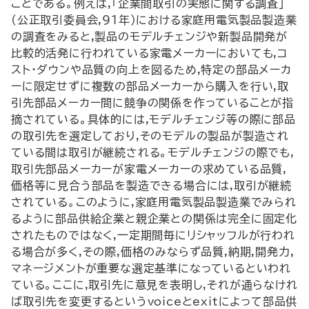
ことである。例えば,「企業間取引の実態に関する調査」
(公正取引委員会,91年)における家庭用電気製品製造業
の調査をみると,製品のモデルチェンジや新製品開発が
比較的活発に行われている家電メーカーにおいても,コ
スト・ダウンや品質の向上を図るため,特定の部品メーカ
ーに限定せずに複数の部品メーカーから購入を行い,取
引先部品メーカー間に競争の関係を作っていることが指
摘されている。具体的には,モデルチェンジ等の際に部品
の取引先を選定しており,そのモデルの製品が製造され
ている間は取引が継続される。モデルチェンジの際でも,
取引先部品メーカーが家電メーカーの求めている品質,
価格等に見合う部品を製造できる場合には,取引が継続
されている。このように,家庭用電気製品製造業でみられ
るように部品供給企業と親企業との関係は完全に固定化
されたものではなく,一定期間毎にリシャッフルが行われ
る場合が多く,その際,価格のみならず品質,納期,開発力,
マネージメントが重要な選定基準になっているといわれ
ている。ここに,取引先に意見を表明し,それが通らなけれ
ば取引先を変更するというvoiceとexitによって部品供