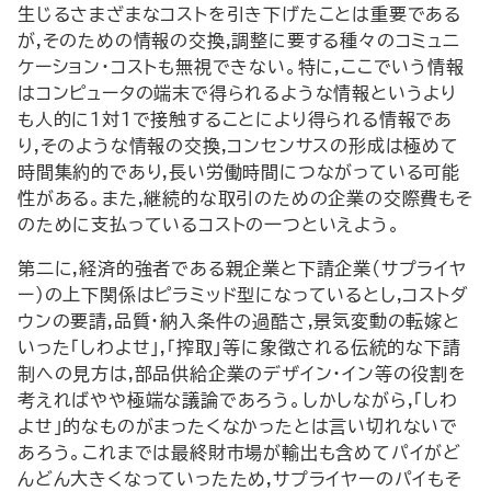
生じるさまざまなコストを引き下げたことは重要である
が,そのための情報の交換,調整に要する種々のコミュニ
ケーション・コストも無視できない。特に,ここでいう情報
はコンピュータの端末で得られるような情報というより
も人的に1対1で接触することにより得られる情報であ
り,そのような情報の交換,コンセンサスの形成は極めて
時間集約的であり,長い労働時間につながっている可能
性がある。また,継続的な取引のための企業の交際費もそ
のために支払っているコストの一つといえよう。
第二に,経済的強者である親企業と下請企業(サプライヤ
ー)の上下関係はピラミッド型になっているとし,コストダ
ウンの要請,品質・納入条件の過酷さ,景気変動の転嫁と
いった「しわよせ」,「搾取」等に象徴される伝統的な下請
制への見方は,部品供給企業のデザイン・イン等の役割を
考えればやや極端な議論であろう。しかしながら,「しわ
よせ」的なものがまったくなかったとは言い切れないで
あろう。これまでは最終財市場が輸出も含めてパイがど
んどん大きくなっていったため,サプライヤーのパイもそ