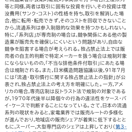
等と同様,両者は取引に固有な投資を行い,その投資は埋
没費用(サンク・コスト)の性格を持ち,取引を解消した場
合,他に転用・転売できず,そのコストを回収できないこと
から,流通系列は参入制限的な効果を持つかもしれない。
特に,「系列店」が専売制の場合は,競争関係にある他の製
造業が販売先を確保しにくいという問題があり,自由な
競争を阻害する場合が考えられる。独占禁止法上では販
売者の自主的判断で特定メーカーを扱う場合は規制対象
にならないものの,「不当な排他条件付取引」にあたる場
合は規制される。また,日米構造問題協議以後,91年7月
には「流通・取引慣行に関する独占禁止法上の指針」が公
表され,独占禁止法上の考え方を明確にした。一方,アメ
リカの場合,専売店制は反トラスト法で規制の対象である
が,1970年代後半以降個々の行為の違法性をケース・バ
イ・ケースで判断することになっている。さて,日本の流通
系列の現状をみると,家電業界では販売ルートの多様化
が進んでおり,地域店の販売シェアが着実に低下するとと
もに,スーパー,大型専門店のシェアは上昇しており(
第3-