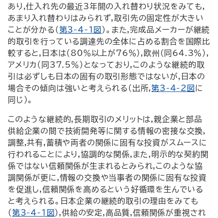
あり,仕入れ先の最近3年間の入れ替わり状況をみても,
あまり入れ替わりはみられず,取引先の固定性が大きい
ことが分かる(
第3-4-1図
)。また,完成品メーカーが継続
的取引を行っている調達先の全体に占める割合を国際比
較すると,日本は(80％以上が76％),欧州(同64.3％),
アメリカ(同37.5％)となっており,このような継続的取
引は必ずしも日本の固有の取引形態ではないが,日本の
場合その傾向は強いと考えられる(出所,
第3-4-2図
に
同じ)。
このような継続的,長期取引のメリットは,親企業と部品
供給企業の間で技術開発等に関する情報の密接な交換,
調整,共有,蓄積や両者の関係に固有な投資がスムースに
行われることにより,協調的な関係,また,明示的な契約関
係ではない信頼関係が生まれるとみられ,このような協
調関係が更に,情報の交換や当事者の関係に固有な投資
を促進し,信頼関係を高めるという好循環を生んでいる
と考えられる。日本企業の継続的取引の理由をみても
(
第3-4-1図
),供給の安定,高品質,信頼関係が重視され