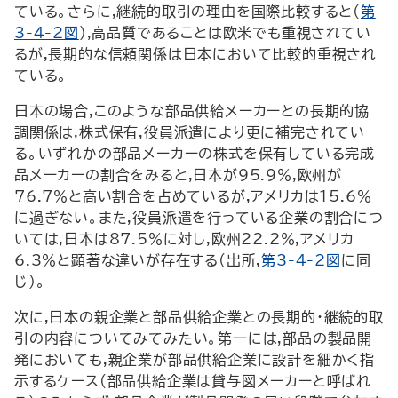
ている。さらに,継続的取引の理由を国際比較すると(
第
3-4-2図
),高品質であることは欧米でも重視されてい
るが,長期的な信頼関係は日本において比較的重視され
ている。
日本の場合,このような部品供給メーカーとの長期的協
調関係は,株式保有,役員派遣により更に補完されてい
る。いずれかの部品メーカーの株式を保有している完成
品メーカーの割合をみると,日本が95.9％,欧州が
76.7％と高い割合を占めているが,アメリカは15.6％
に過ぎない。また,役員派遣を行っている企業の割合につ
いては,日本は87.5％に対し,欧州22.2％,アメリカ
6.3％と顕著な違いが存在する(出所,
第3-4-2図
に同
じ)。
次に,日本の親企業と部品供給企業との長期的・継続的取
引の内容についてみてみたい。第一には,部品の製品開
発においても,親企業が部品供給企業に設計を細かく指
示するケース(部品供給企業は貸与図メーカーと呼ばれ