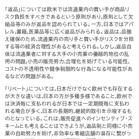
「返品」については欧米では流通業内の買い手が商品リ
スク負担をすべきであるという原則があり,原則として欠
陥品等のみが返品を認められている。一方,日本ではアパ
レル,書籍,医薬品等に広く返品がみられる。返品は,品揃
え確保のため,流通業内の売り手と買い手がリスクを分担
する等の経済合理性があると考えられる。しかし,返品自
体は流通業者に対する大手の小売業の優越的地位の乱
用の問題,小売の販売努力,合理化を妨げている可能性,
コストの不透明性や競争制限的な行為になる可能性があ
るなどの問題がある。
「リベート」については,日本だけでなく欧州でも存在する
が大きな違いは,日本の方が多種多様であること,欧州で
は決済毎に支払われるが日本では一定期間毎に支払わ
れる場合が多く,日本の長期的,継続的取引を示唆するも
のとなっている。これは,販売促進へのインセンティブ・ス
キームとも考えることはできようが,返品制と同様に小売
業の自助努力を妨げ,非効率な零細店舗の温存に繋がっ