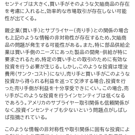
センティブは大きく,買い手がそのような欠陥商品の存在
を考慮に入れると,効率的な市場取引が存在しない可能
性が出てくる。
親企業(買い手)とサプライヤー(売り手)との関係の場合
も上記のような情報の非対称性が存在するため,欠陥商
品の問題が発生する可能性がある。また,特に部品供給企
業は買い手側のニーズにあった製品の開発・供給が特に
要求されるため,特定の買い手との取引のために有効な
投資を行う必要が生じる。しかし,このような投資は埋没
費用(サンク・コスト)になり,売り手と買い手がこのような
投資から得られる利益を巡って交渉する場合,投資を行
った売り手側が利益を十分享受できにくい。この場合,売
り手がこのような投資を行うインセンティブは低くなる
であろう。アメリカのサプライヤー取引関係も信頼関係が
なく,投資インセンティブも少ないという問題点がしばし
ば指摘されている。
このような情報の非対称性や取引関係に固有な投資によ