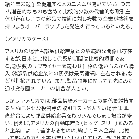
給産業の競争を促進するメカニズムが働いている。つま
り,潜在的なものも含めて比較的少数の代替的な取引主
体が存在し,1つの部品の技術に対し複数の企業が技術を
持つようオーバーラップした発注を行っているといえる。
(アメリカのケース)
アメリカの場合も部品供給産業との継続的な関係は存在
するが,日本と比較して①契約期間は比較的短期であ
る,②多数のサプライヤーを競わせ価格の低いものから購
入,③部品供給企業との関係は景気循環に左右される,な
どが指摘されている。また,製品開発に関しても先にみた
通り貸与図メーカーの割合が大きい。
しかし,アメリカでは,部品供給メーカーとの関係を維持す
るために必要な投資等の取引コストが大きい場合は,垂
直統合により部品供給企業を取り込んでしまう場合が多
い。例えば,アメリカの自動車産業(ビッグ・スリー)をみる
と企業によって差はあるものの,総じて日本企業に比較
して部品の内製比率が高いといわれている。外製比率の