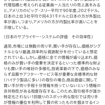
代理指標と考えられる従業員一人当たりの売上高をみる
と,アメリカのビッグ・スリー平均で90年度,202千ドル,
日本の上位3社平均で同431千ドルと日本の方が外製比
率が高い,つまり,アメリカの方が内製比率が高いことを
示唆している。
(日本のサプライヤー・システムの評価―その効率性)
通常,市場には無数の売り手,買い手が存在し,価格がシグ
ナルとなり最適,効率的な資源配分を行っていると想定
されている。しかし,価格に全ての情報が盛り込まれ,価
格のみが買い手の需要を決定するといった標準的な財よ
りも買い手の嗜好の多様化,技術革新の下で,価格のみな
らず品質やアフター・サービス等が重要な非標準的な財
(ハイテク製品に多い)の取引の場合,商品価値に関して
買い手が売り手程十分情報を持っていないという情報の
非対称性がある程度存在する。このため,取引相手が誰か
特定化されない1回限りのスポット的な取引では売り手
が情報の優位を利用して質の劣ったものを掴ませるイン