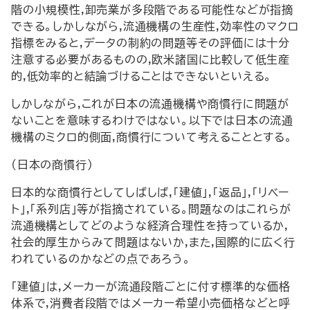
階の小規模性,卸売業が多段階である可能性などが指摘
できる。しかしながら,流通機構の生産性,効率性のマクロ
指標をみると,データの制約の問題等その評価には十分
注意する必要があるものの,欧米諸国に比較して低生産
的,低効率的と結論づけることはできないといえる。
しかしながら,これが日本の流通機構や商慣行に問題が
ないことを意味するわけではない。以下では日本の流通
機構のミクロ的側面,商慣行について考えることとする。
(日本の商慣行)
日本的な商慣行としてしばしば,「建値」,「返品」,「リベー
ト」,「系列店」等が指摘されている。問題なのはこれらが
流通機構としてどのような経済合理性を持っているか,
社会的厚生からみて問題はないか,また,国際的に広く行
われているのかなどの点であろう。
「建値」は,メーカーが流通段階ごとに付す標準的な価格
体系で,消費者段階ではメーカー希望小売価格などと呼