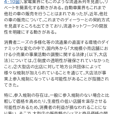
4-10図
),家電業界にもこのような流通系列を見直し,リ
ベートを簡素化する動きがある。自動車業界もこれまで
他社の車の販売を行うことはまれであったが,近年,他社
の車の販売について,これまでのディーラーとの契約方式
を見直すところも出てきており,流通ネットワークの開放
性を明確にする動きがある。
消費者ニーズの多様化等の流通業の直面する環境のダイ
ナミックな変化の中で,国内外から「大規模小売店舗にお
ける小売業の事業活動の調整に関する法律」(以下,大店
法)については,①制度の透明性が確保されていなかった
こと,②大型店の出店に対して地方公共団体によって
様々な規制が加えられていることを通じて,大店法が事
実上参入規制になっている可能性があることが指摘され
てきた。
特に,参入規制の存在は,一般に参入規制のない場合と比
較して価格を高めたり,生産性の低い店舗を温存させる
可能性があるため,消費者の利益が損なわれることにな
り易い。そこで,大型店の販売額のシェアと商品価格の関