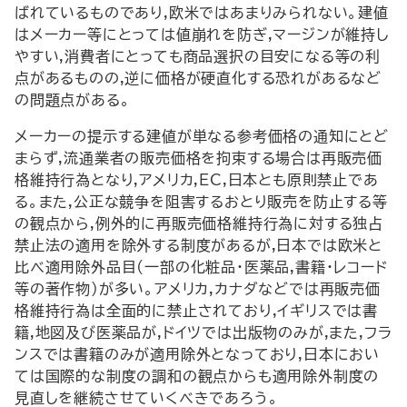
ばれているものであり,欧米ではあまりみられない。建値
はメーカー等にとっては値崩れを防ぎ,マージンが維持し
やすい,消費者にとっても商品選択の目安になる等の利
点があるものの,逆に価格が硬直化する恐れがあるなど
の問題点がある。
メーカーの提示する建値が単なる参考価格の通知にとど
まらず,流通業者の販売価格を拘束する場合は再販売価
格維持行為となり,アメリカ,EC,日本とも原則禁止であ
る。また,公正な競争を阻害するおとり販売を防止する等
の観点から,例外的に再販売価格維持行為に対する独占
禁止法の適用を除外する制度があるが,日本では欧米と
比べ適用除外品目(一部の化粧品・医薬品,書籍・レコード
等の著作物)が多い。アメリカ,カナダなどでは再販売価
格維持行為は全面的に禁止されており,イギリスでは書
籍,地図及び医薬品が,ドイツでは出版物のみが,また,フラ
ンスでは書籍のみが適用除外となっており,日本におい
ては国際的な制度の調和の観点からも適用除外制度の
見直しを継続させていくべきであろう。