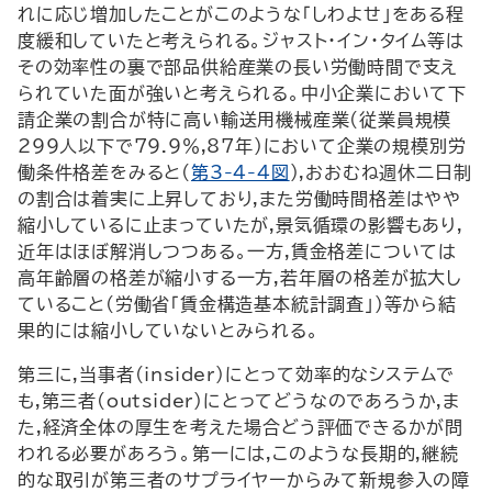
れに応じ増加したことがこのような「しわよせ」をある程
度緩和していたと考えられる。ジャスト・イン・タイム等は
その効率性の裏で部品供給産業の長い労働時間で支え
られていた面が強いと考えられる。中小企業において下
請企業の割合が特に高い輸送用機械産業(従業員規模
299人以下で79.9％,87年)において企業の規模別労
働条件格差をみると(
第3-4-4図
),おおむね週休二日制
の割合は着実に上昇しており,また労働時間格差はやや
縮小しているに止まっていたが,景気循環の影響もあり,
近年はほぼ解消しつつある。一方,賃金格差については
高年齢層の格差が縮小する一方,若年層の格差が拡大し
ていること(労働省「賃金構造基本統計調査」)等から結
果的には縮小していないとみられる。
第三に,当事者(insider)にとって効率的なシステムで
も,第三者(outsider)にとってどうなのであろうか,ま
た,経済全体の厚生を考えた場合どう評価できるかが問
われる必要があろう。第一には,このような長期的,継続
的な取引が第三者のサプライヤーからみて新規参入の障