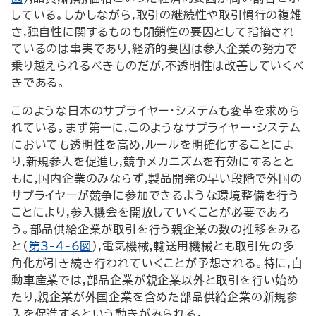
している。しかしながら,取引の継続性や取引慣行の複雑
さ,独自性に関するものも閉鎖性の要因として指摘され
ているのは事実であり,経済的要因は参入企業の努力で
乗り越えられるべきものだが,不透明性は改善していくべ
きである。
このような日本のサプライヤー・システムも変革を求めら
れている。まず第一に,このようなサプライヤー・システム
においても透明性を高め,ルールを明確化することによ
り,新規参入を促進し,競争メカニズムを有効にするとと
もに,国内企業のみならず,製品開発の早い段階で外国の
サプライヤーが競争に参加できるような環境整備を行う
ことにより,参入機会を開放していくことが必要であろ
う。部品供給企業が取引を行う親企業の数の推移をみる
と(
第3-4-6図
),電気機械,輸送用機械とも取引先の多
角化が引き続き行われていくことが予想される。特に,自
動車産業では,部品企業が親企業以外と取引を行い始め
たり,親企業が外国企業を含めた部品供給企業の新規参
入を促進するという動きがみられる。