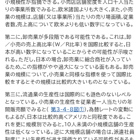
小規模性が指摘できる。小売店店舗密度を人口千人当た
りの事業所数でみると,欧米諸国よりも大きく,また,小売
業の規模は,店舗(又は事業所)当たりの売り場面積,従業
者数,売上高について欧米よりも低い数字になっている。
第二に,卸売業が多段階である可能性である。これは,卸
／小売の売上高比率(W／R比率)を国際比較すると,日
本が高い数字になっていることからその可能性が示唆さ
れる。ただし,日本の場合,卸売業に総合商社が入ってい
るため,この指標がやや過大になっている面もある。卸売
業の規模について,小売業と同様な指標を使って国際比
較をするとその規模は比較的大きいものとなっている。
第三に,流通業の生産性は国際的にも遜色のないレベル
となっている。小売業の生産性を従業者一人当たりの年
間販売額でみると(
第3-4-8図①
),為替レートの変動に
もよるが,日本は比較的高くアメリカと同程度である。こ
れを更に規模別でみると,10人未満の小規模店舗の生産
性は低くなっている。逆に大規模店舗の場合は,派遣社員
制度により生産性が過大評価されている可能性があるも