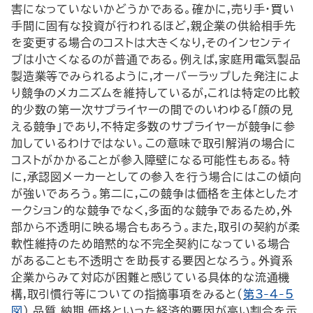
害になっていないかどうかである。確かに,売り手・買い
手間に固有な投資が行われるほど,親企業の供給相手先
を変更する場合のコストは大きくなり,そのインセンティ
ブは小さくなるのが普通である。例えば,家庭用電気製品
製造業等でみられるように,オーバーラップした発注によ
り競争のメカニズムを維持しているが,これは特定の比較
的少数の第一次サプライヤーの間でのいわゆる「顔の見
える競争」であり,不特定多数のサプライヤーが競争に参
加しているわけではない。この意味で取引解消の場合に
コストがかかることが参入障壁になる可能性もある。特
に,承認図メーカーとしての参入を行う場合にはこの傾向
が強いであろう。第二に,この競争は価格を主体としたオ
ークション的な競争でなく,多面的な競争であるため,外
部から不透明に映る場合もあろう。また,取引の契約が柔
軟性維持のため暗黙的な不完全契約になっている場合
があることも不透明さを助長する要因となろう。外資系
企業からみて対応が困難と感じている具体的な流通機
構,取引慣行等についての指摘事項をみると(
第3-4-5
図
),品質,納期,価格といった経済的要因が高い割合を示