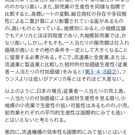
ののかなり高い。また,卸売業の生産性を同様な指標で
比較すると,為替レートの変動,総合商社の存在や多段階
性による二重計算により影響されている面があるもの
の,高いものとなっている。規模別にみると,小規模店舗
でもアメリカとほぼ同程度であり,大規模卸売業では,か
なり高い。しかし,そもそも,一人当たりの販売額は仕入れ
価格が高いとその他の条件を一定として大きくなること
に留意する必要がある。そこで,流通業と全産業,または,
流通業と製造業と比較した相対的付加価値生産性(従業
者一人当たりの付加価値)をみると(
第3-4-8図②
),フ
ランスよりは低いがアメリカ等とはそれほど大差ない。
以上のように,日本の場合,従業者一人当たりの売上高,
一人当たりの付加価値による相対生産性を見る限り,小
規模の小売業で生産性の低い可能性はあるものの,小売,
卸売業それぞれの平均的生産性は国際的にみても低い
とはいえないと考えられる。
第四に,流通機構の効率性も国際的にみて低いとはいえ