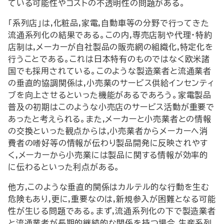
ている可能性やコストの不透明性の問題がある。
「系列店」は,化粧品,家電,自動車等の分野で行ってきた
流通系列化の結果である。この内,専売店制や代理・特約
店制は,メーカーが自社製品の販売網の組織化,特定化を
行うことである。これは日本特有のものではなく欧米諸
国でも採用されている。このような製造業者と流通業者
の垂直的協調関係は,小売業のサービス供給インセンティ
ブを向上させるといった機能があるであろう。家電製品
普及の初期はこのような小売店のサービス活動が重要で
あったと考えられる。また,メーカーと小売業者との情報
の交換といった観点からは,小売業者からメーカーへ消
費者の嗜好等の情報が伝わり製品開発に反映されやす
く,メーカーから小売業には製品に関する情報が効率的
に伝わるといった利点がある。
他方,このような垂直的関係はカルテル的な行動を生む
危険もあり,更に,重要なのは,新規参入が困難となる可能
性が生じる問題である。まず,流通系列化の下で製造業者
と流通業者が長期的継続的な関係を持つ場合,生産系列