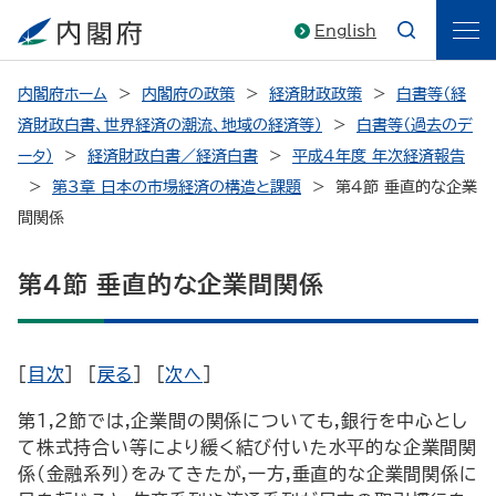
English
内閣府ホーム
内閣府の政策
経済財政政策
白書等（経
済財政白書、世界経済の潮流、地域の経済等）
白書等（過去のデ
ータ）
経済財政白書／経済白書
平成4年度 年次経済報告
第3章 日本の市場経済の構造と課題
第4節 垂直的な企業
間関係
第4節 垂直的な企業間関係
[
目次
] [
戻る
] [
次へ
]
第1,2節では,企業間の関係についても,銀行を中心とし
て株式持合い等により緩く結び付いた水平的な企業間関
係(金融系列)をみてきたが,一方,垂直的な企業間関係に