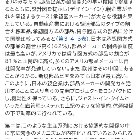
る)のみならず,部品企業が製品開発の早い段階で参加す
るとともに,設計図を提示し(デザイン・イン),親企業がそ
れを承認するケース(承認図メーカー)が大きな役割を果
たしている。自動車産業における調達部品のタイプの割
合を標準品,承認図方式の部品,貸与図方式の部品に分け
て国際比較してみると(
第3-4-3表
),日本は承認図方式
の部品の割合が高く(62％),部品メーカーの開発参加度
は最も高いが,アメリカでは貸与図方式の部品の割合が
81％と圧倒的に高く,多くのアメリカ部品メーカーは自
社開発率が発達していない。また,欧州はその中間にある
ことがわかる。新規部品比率をみても日本が最も高い。
このように,日本の親企業は,部品メーカーの開発力を活
用することにより自らの開発プロジェクトをコンパクトに
し,機動性を保っている。さらに,ジャスト・イン・タイムと
いった在庫管理システムも上記のような協調的,信頼関係
の下で効率的に行われている。
第二は,このような生産系列における協調的な関係の中
に常に競争のメカニズムが内在化されているとみられる