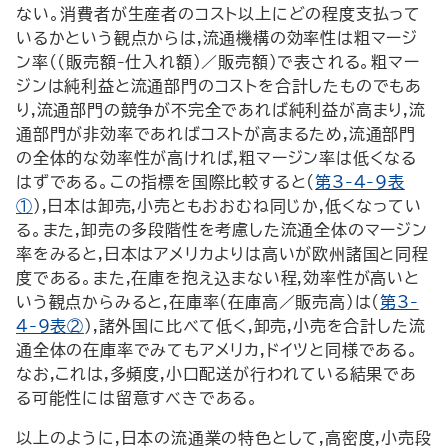
ない。消費者が生産者のコスト以上にどの程度支払って
いるかという観点からは,流通機構の効率性は粗マージ
ン率((販売額-仕入れ額)／販売額)で表される。粗マー
ジンは純利益と流通部門のコストを合計したものでもあ
り,流通部門の競争が不完全であれば純利益が高まり,流
通部門が非効率であればコストが高まるため,流通部門
の全体的な効率性が高ければ,粗マージン率は低くなる
はずである。この指標を国際比較すると(
第3-4-9表
①
),日本は卸売,小売ともおおむね同じか,低くなってい
る。また,卸売の多段階性を考慮した流通全体のマージン
率をみると,日本はアメリカよりは高いが欧州諸国と同程
度である。また,在庫を抱え込まない程,効率性が高いと
いう観点からみると,在庫率(在庫高／販売高)は(
第3-
4-9表②
),諸外国に比べて低く,卸売,小売を合計した流
通全体の在庫率でみてもアメリカ,ドイツと同様である。
なお,これは,多頻度,小口配送が行われている結果であ
る可能性には留意すべきである。
以上のように,日本の流通業の特色として,高密度,小売段