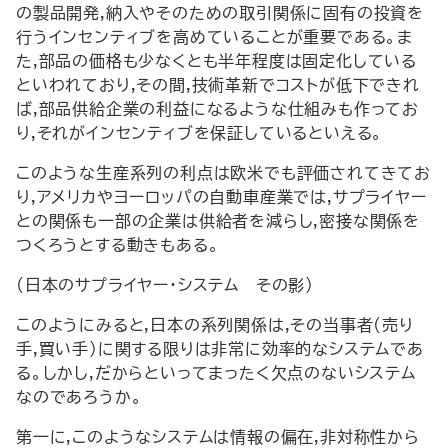
の製品開発,納入やそのための取引関係に固有の投資を
行うインセンティブを高めていることが重要である。ま
た,部品の価格も少なくとも半年程度は固定化している
といわれており,その間,技術革新でコストが低下できれ
ば,部品供給企業の利益になるような仕組みも作ってお
り,それがインセンティブを保証しているといえる。
このような生産系列の利点は欧米でも評価されてきてお
り,アメリカやヨーロッパの自動車産業では,サプライヤー
との関係も一部の企業は供給者を減らし,密接な関係を
つくろうとする動きもある。
(日本のサプライヤー・システム―その影)
このようにみると,日本の系列関係は,その当事者(売り
手,買い手)に関する限りは非常に効率的なシステムであ
る。しかし,だからといってまったく欠点のないシステム
なのであろうか。
第一に,このようなシステムは情報の偏在,非対称性から