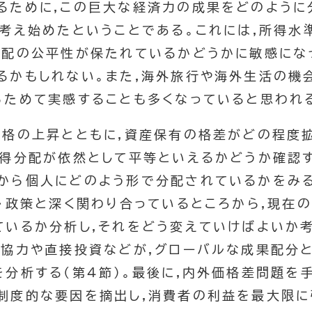
るために,この巨大な経済力の成果をどのように
に考え始めたということである。これには,所得水
分配の公平性が保たれているかどうかに敏感にな
るかもしれない。また,海外旅行や海外生活の機
らためて実感することも多くなっていると思われ
価格の上昇とともに,資産保有の格差がどの程度
得分配が依然として平等といえるかどうか確認する
から個人にどのよう形で分配されているかをみる(
度・政策と深く関わり合っているところから,現在
ているか分析し,それをどう変えていけばよいか考
済協力や直接投資などが,グローバルな成果配分
を分析する(第4節)。最後に,内外価格差問題を
制度的な要因を摘出し,消費者の利益を最大限