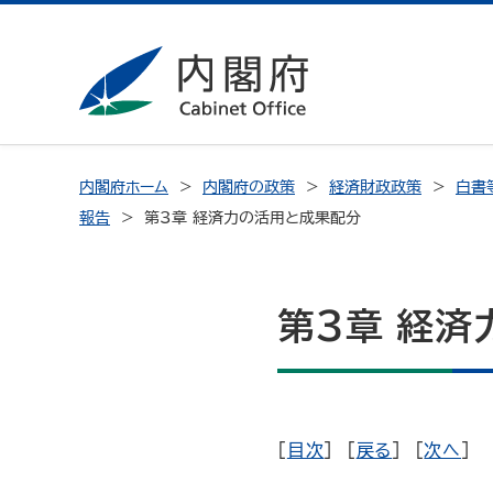
内閣府ホーム
内閣府の政策
経済財政政策
白書
報告
第3章 経済力の活用と成果配分
第3章 経済
[
目次
] [
戻る
] [
次へ
]