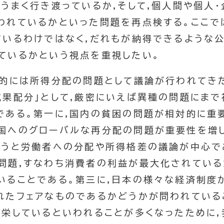
てうまく行き渡っているか,そして,個人間や個人
われているかといった問題を再点検する。ここで
ているわけではなく,だれもが納得できるような
ているかという視点を重視したい。
統的には所得分配の問題として議論が行われてき
成果配分」として,厳密にいえば異種の問題にま
である。第一に,国内の貧困の問題が相対的に重
国へのグローバルな再分配の問題が重要性を増し
いうと労働者への分配や所得格差の議論が中心で
問題,すなわち消費者の利益が最大化されている
いることである。第三に,日本の様々な経済制度
れたフェアなものであるかどうかが問われている
繁栄しているといわれることが多くなったために,