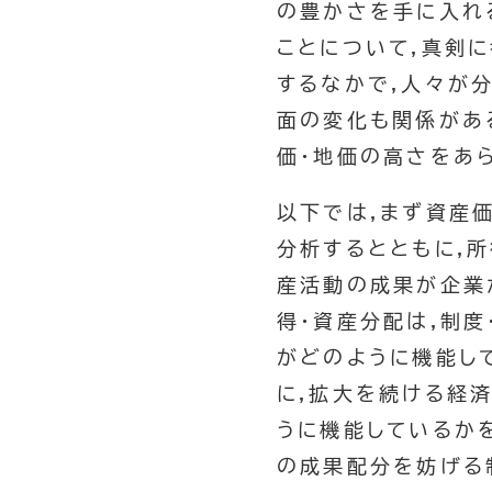
の豊かさを手に入れ
ことについて,真剣
するなかで,人々が
面の変化も関係があ
価・地価の高さをあ
以下では,まず資産
分析するとともに,所
産活動の成果が企業
得・資産分配は,制
がどのように機能し
に,拡大を続ける経
うに機能しているか
の成果配分を妨げる