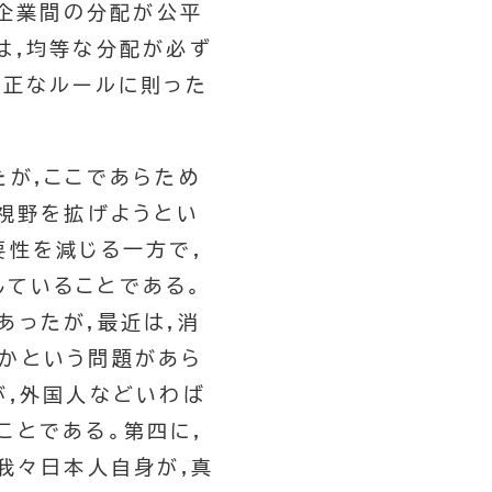
・企業間の分配が公平
は,均等な分配が必ず
公正なルールに則った
たが,ここであらため
で視野を拡げようとい
要性を減じる一方で,
ていることである。
あったが,最近は,消
かという問題があら
が,外国人などいわば
ことである。第四に,
我々日本人自身が,真