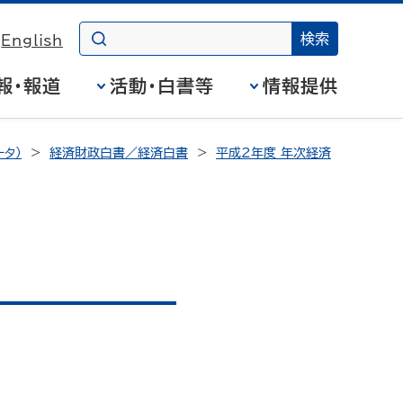
English
報・報道
活動・白書等
情報提供
タ）
経済財政白書／経済白書
平成2年度 年次経済