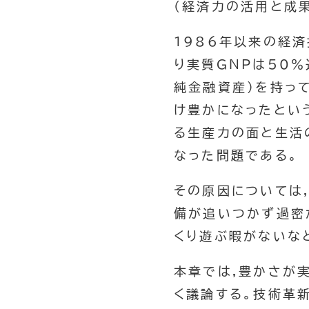
(経済力の活用と成
1986年以来の経
り実質GNPは50％
純金融資産)を持っ
け豊かになったとい
る生産力の面と生活
なった問題である。
その原因については
備が追いつかず過密
くり遊ぶ暇がないな
本章では,豊かさが
く議論する。技術革