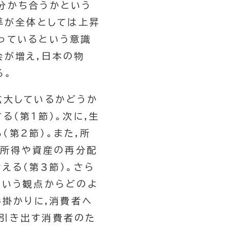
分かち合うかという
準が全体としては上昇
っているという意識
会が増え,日本の物
る。
拡大しているかどうか
(第1節)。次に,生
第2節)。また,所
の所得や資産の再分配
える(第3節)。さら
という観点からどのよ
手掛かりに,消費者へ
に引き出す消費者のた