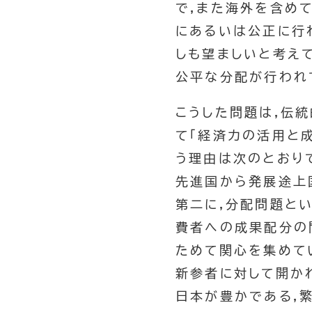
で,また海外を含め
にあるいは公正に行
しも望ましいと考え
公平な分配が行われ
こうした問題は,伝
て「経済力の活用と
う理由は次のとおり
先進国から発展途上
第二に,分配問題と
費者への成果配分の
ためて関心を集めて
新参者に対して開か
日本が豊かである,