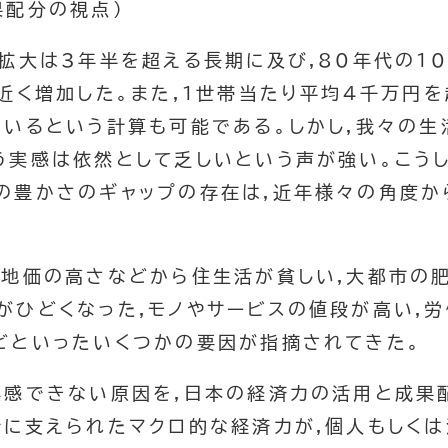
果配分の視点)
済拡大は3年半を超える長期に及び,80年代の1
近く増加した。また,1世帯当たり平均4千万円
ているという計算も可能である。しかし,我々の生
う実感は依然として乏しいという声が強い。こう
の豊かさのギャップの存在は,近年様々の角度か
,地価の高さなどから住生活が貧しい,大都市の
がひどくなった,モノやサービスの値段が高い,
どといったいくつかの要因が指摘されてきた。
実感できない原因を,日本の経済力の活用と成果
新に支えられたマクロ的な経済力が,個人もしく