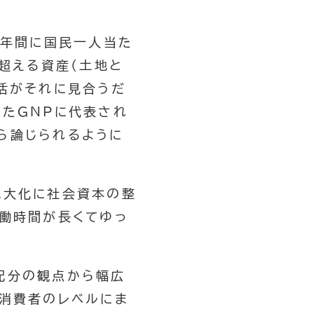
0年間に国民一人当た
を超える資産(土地と
活がそれに見合うだ
したGNPに代表され
ら論じられるように
肥大化に社会資本の整
労働時間が長くてゆっ
配分の観点から幅広
は消費者のレベルにま