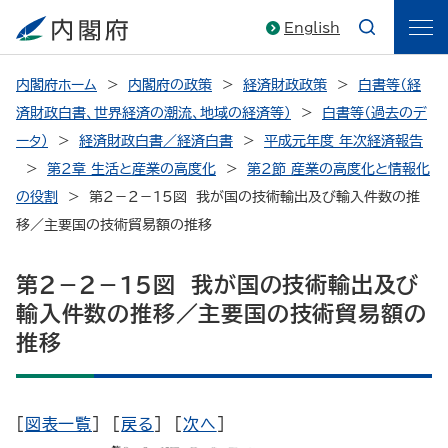
English
内閣府ホーム
内閣府の政策
経済財政政策
白書等（経
済財政白書、世界経済の潮流、地域の経済等）
白書等（過去のデ
ータ）
経済財政白書／経済白書
平成元年度 年次経済報告
第2章 生活と産業の高度化
第2節 産業の高度化と情報化
の役割
第２－２－15図 我が国の技術輸出及び輸入件数の推
移／主要国の技術貿易額の推移
第２－２－15図 我が国の技術輸出及び
輸入件数の推移／主要国の技術貿易額の
推移
[
図表一覧
] [
戻る
] [
次へ
]