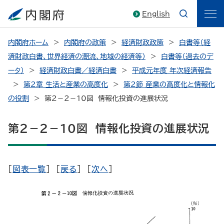
English
内閣府ホーム
内閣府の政策
経済財政政策
白書等（経
済財政白書、世界経済の潮流、地域の経済等）
白書等（過去のデ
ータ）
経済財政白書／経済白書
平成元年度 年次経済報告
第2章 生活と産業の高度化
第2節 産業の高度化と情報化
の役割
第２－２－10図 情報化投資の進展状況
第２－２－10図 情報化投資の進展状況
[
図表一覧
] [
戻る
] [
次へ
]