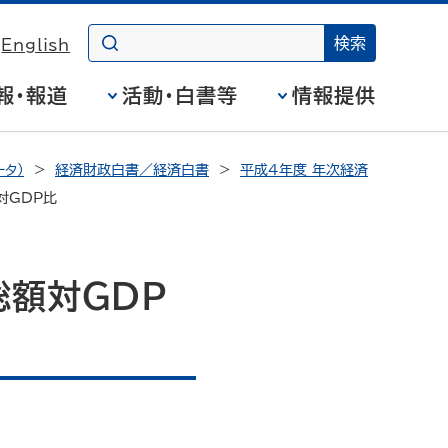
English
報・報道
活動・白書等
情報提供
タ）
経済財政白書／経済白書
平成4年度 年次経済
対GDP比
総額対GDP