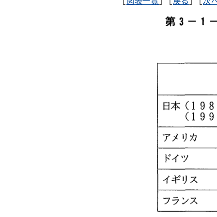
[
図表一覧
] [
戻る
] [
次