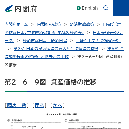
English
内閣府ホーム
内閣府の政策
経済財政政策
白書等（経
済財政白書、世界経済の潮流、地域の経済等）
白書等（過去のデ
ータ）
経済財政白書／経済白書
平成4年度 年次経済報告
第2章 日本の景気循環の要因と今次循環の特徴
第6節 今
次調整局面の特徴点と過去との比較
第２－６－９図 資産価格
の推移
第２－６－９図 資産価格の推移
[
図表一覧
] [
戻る
] [
次へ
]