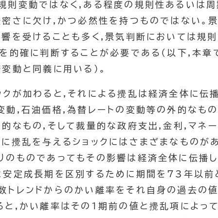
規則変動ではなく,ある程度の規則性あるいは周
厳密さに欠け,かつ必然性を持つものではない。
影響を受けることも多く,景気判断においては規
勢を的確に判断することが必要である(以下,本章
済変動と同義に用いる)。
ックが加わると,それによる攪乱は経済全体に伝播
変動,石油価格,為替レートの変動等の外的なもの
内的なもの,そして裁量的な政府支出,金利,マネ
済に攪乱を与えるショックにはさまざまなものがあ
りのものであってもその影響は経済全体に伝播
と安定成長期を区別するために期間を73年以前
数トレンドからのかい離率をそれ自身の過去の
ると,かい離率はその1期前の値と攪乱項によっ