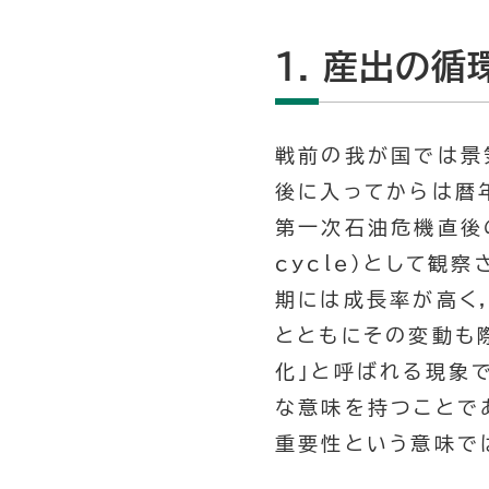
1. 産出の循
戦前の我が国では景
後に入ってからは暦
第一次石油危機直後の
cycle)として観
期には成長率が高く
とともにその変動も
化」と呼ばれる現象
な意味を持つことであ
重要性という意味で