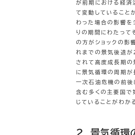
が前期における経済
て変動していること
わった場合の影響をシ
りの期間にわたって
の方がショックの影
れまでの景気後退が
されて高度成長期の
に景気循環の周期が
一次石油危機の前後
含む多くの主要国で
じていることがわか
2. 景気循環