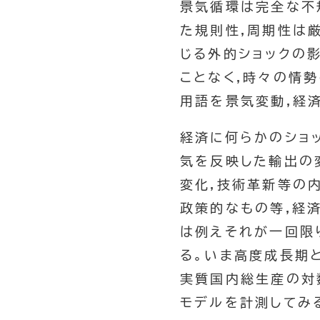
景気循環は完全な不
た規則性,周期性は
じる外的ショックの
ことなく,時々の情
用語を景気変動,経
経済に何らかのショ
気を反映した輸出の
変化,技術革新等の
政策的なもの等,経
は例えそれが一回限
る。いま高度成長期
実質国内総生産の対
モデルを計測してみ