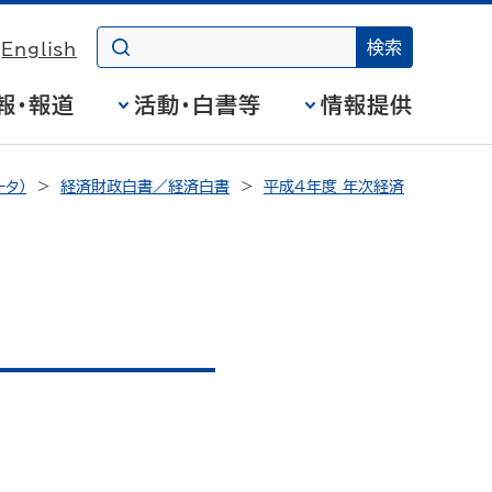
English
報・報道
活動・白書等
情報提供
タ）
経済財政白書／経済白書
平成4年度 年次経済