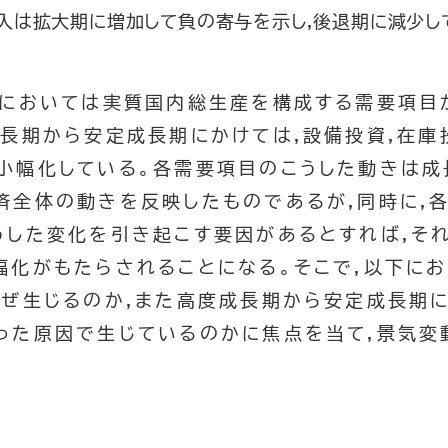
輸入は拡大期に増加して負の寄与を示し,後退期に減少し
環においては実質国内総生産を構成する需要項目
成長期から安定成長期にかけては,設備投資,在庫
小幅化している。各需要項目のこうした動きは成
済全体の動きを反映したものであるが,同時に,
うした変化を引き起こす要因があるとすれば,そ
幅化がもたらされることになる。そこで,以下にお
なぜ生じるのか,また高度成長期から安定成長期
った原因で生じているのかに焦点を当て,景気変