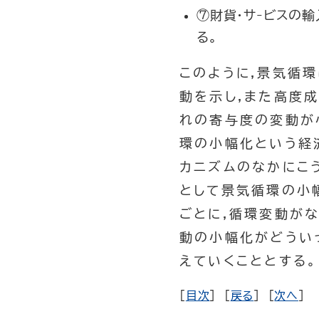
⑦財貨・サ-ビスの
る。
このように,景気循
動を示し,また高度
れの寄与度の変動が
環の小幅化という経
カニズムのなかにこ
として景気循環の小
ごとに,循環変動が
動の小幅化がどうい
えていくこととする。
[
目次
] [
戻る
] [
次へ
]