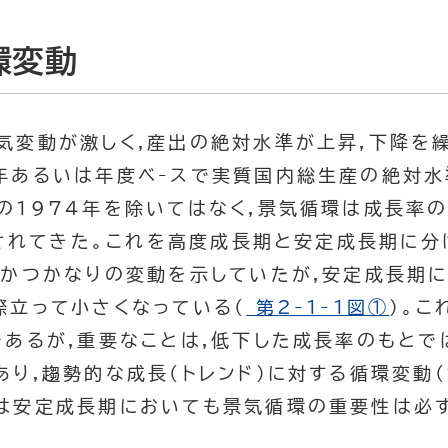
環変動
気変動が激しく,産出の絶対水準が上昇,下降を繰
年あるいは年度ベ-スで実質国内総生産の絶対水
1974年を除いてはなく,景気循環は成長率の循
察されてきた。これを高度成長期と安定成長期に分
,かつかなりの変動を示していたが,安定成長期
際立って小さくなっている(
第2-1-1図①
)。こ
であるが,重要なことは,低下した成長率のもと
り,趨勢的な成長(トレンド)に対する循環変動
は安定成長期においても景気循環の重要性は必