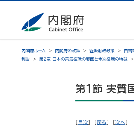
内閣府ホーム
内閣府の政策
経済財政政策
白書
報告
第2章 日本の景気循環の要因と今次循環の特徴
第1節 実質
[
目次
] [
戻る
] [
次へ
]