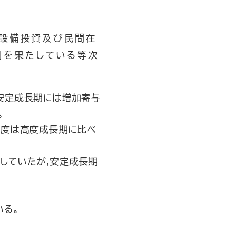
間設備投資及び民間在
割を果たしている等次
安定成長期には増加寄与
。
与度は高度成長期に比べ
していたが,安定成長期
いる。