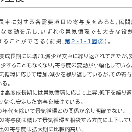
長率に対する各需要項目の寄与度をみると,民
クな変動を示し,いずれの景気循環でも大きな役
することができる(前掲
第2-1-1図②
)。
度成長期には増加,減少が交互に繰り返されてきたが,
減少することもなくなり,寄与度の変動が小幅化している
気循環に応じて増加,減少を繰り返しているが,その寄
いる。
は高度成長期には景気循環に応じて上昇,低下を繰り返
りなく,安定した寄与を続けている。
0年代を除いて景気循環との関係が余り明確でない。
の寄与度は概して景気循環を相殺する方向に上下して
輸出の寄与度は拡大期に比較的高い。