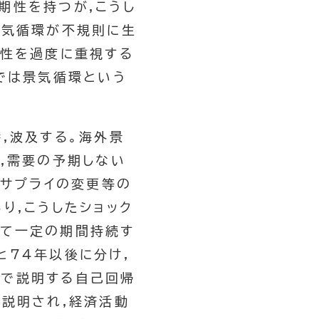
期性を持つが,こうし
景気循環が不規則に生
則性を過度に重視する
では景気循環という
,波及する。海外景
,需要の予期しない
ーサプライの変更等の
り,こうしたショック
して一定の期間持続す
と74年以後に分け,
値で説明する自己回帰
て説明され,経済活動