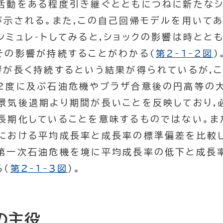
活動をある程度引き継ぐとともにつねに新たなシ
が示される。また,この自己回帰モデルを用いてあ
ミュレ-トしてみると,ショックの影響は時とと
その影響が持続することがわかる(
第2-1-2図
響が長く持続するという結果が得られているが,
2度に及ぶ石油危機やプラザ合意後の円高等の大
景気後退期より期間が長いことを反映しており,
長期化していることを意味するものではない。ま
における平均成長率と成長率の標準偏差を比較し
第一次石油危機を境に平均成長率の低下と成長
る(
第2-1-3図
)。
の主役