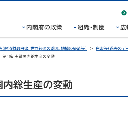
内閣府の政策
組織・制度
広
等（経済財政白書、世界経済の潮流、地域の経済等）
白書等（過去のデー
第1節 実質国内総生産の変動
国内総生産の変動