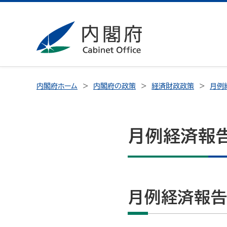
内閣府ホーム
内閣府の政策
経済財政政策
月例
月例経済報
月例経済報告