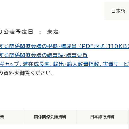
日本語
月の公表予定日 : 未定
る関係閣僚会議の根拠・構成員 （PDF形式：110KB
する関係閣僚会議の議事録・議事要旨
Ｐギャップ、潜在成長率、輸出・輸入数量指数、実質サー
の資料を御覧ください。
告
関係閣僚会議資料
日本銀行資料