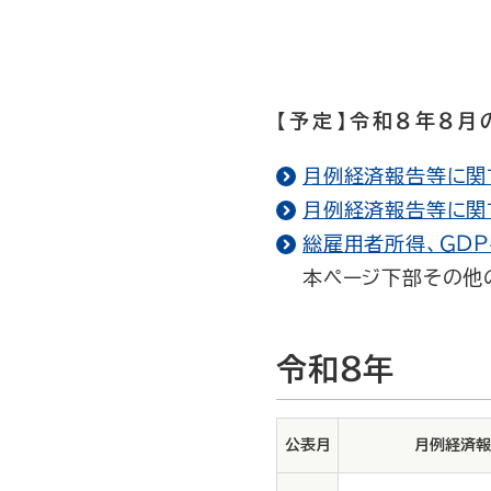
【予定】令和８年８
月例経済報告等に関す
月例経済報告等に関
総雇用者所得、ＧＤ
本ページ下部その他
令和8年
公表月
月例経済報