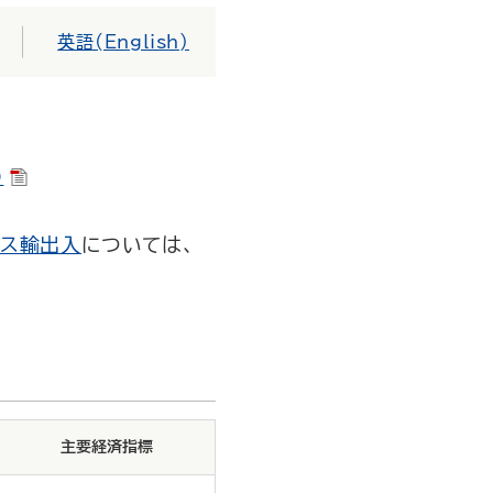
英語(English)
）
ビス輸出入
については、
主要経済指標