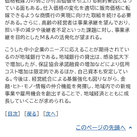
価格転嫁力の弱さが付加価値を引上げる制約要因となっ
ている面もある。仕入価格の変化を適切に販売価格に転
嫁できるような商慣行の実現に向けた取組を続ける必要
がある。さらに、高齢の経営者は事業承継を望んでおり、
担い手の減少や後継者不足といった課題に対し、事業承
継を目的としたM＆Aの活発化が望まれる。
こうした中小企業のニーズに応えることが期待されてい
るのが地域銀行である。地域銀行の貸出は、感染拡大下
で増加したが、保証協会承諾融資の増加などにより信用
コスト増加は限定的であるほか、自己資本も安定してい
る。今後は、経営統合による基盤強化も図りながら、金
融・ヒト・モノ・情報の仲介機能を発揮し、地域内での新規
事業や雇用機会を創出することで、地域経済とともに成
長していくことが求められる。
[
目次
] [
戻る
] [
次へ
]
このページの先頭へ