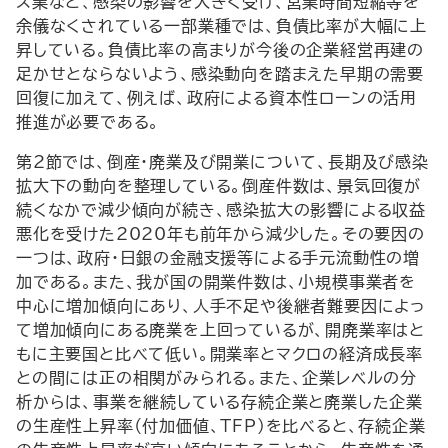
ス業など、感染の影響を大きく受け、営業時間短縮等を
余儀なくされている一部業種では、負債比率が大幅に上
昇している。負債比率の高まりが今後の企業経営再建の
足かせとならないよう、感染動向を踏まえた早期の需要
回復に加えて、例えば、政府による資本性ローンの活用
推進が必要である。
第2節では、倒産・廃業及び開業について、長期及び感染
拡大下の動向を整理している。倒産件数は、景気回復が
続くなかで減少傾向が続き、感染拡大の影響による収益
悪化を受けた2020年も前年から減少した。その要因の
一つは、政府・日銀の金融支援等による手元流動性の増
加である。また、我が国の開業件数は、小規模事業者を
中心に増加傾向にあり、人手不足や後継者難要因によっ
て増加傾向にある廃業を上回っているが、開廃業率はと
もに主要国と比べて低い。開業率とマクロの経済成長率
との間には正の相関がみられる。また、企業レベルの分
析からは、事業を継続している存続企業と廃業した企業
の生産性上昇率（付加価値、TFP）を比べると、存続企業