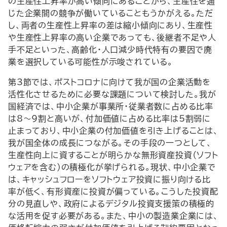
の生産性上昇率が高い傾向にあることから、生産性を通
じた企業間の競争が働いていることもうかがえる。ただ
し、両者の生産性上昇率の差は縮小傾向にあり、生産性
や生産性上昇率の高い企業であっても、後継者不足や人
手不足といった、高齢化・人口減少時代特有の要因で廃
業を選択している可能性が示唆されている。
第3節では、ポストコロナに向けて我が国の企業活動を
活性化させるために必要な課題について検討した。我が
国経済では、中小企業が事業所・従業者数に占める比率
は8～9割と高いが、付加価値に占める比率は5割弱に
止まっており、中小企業の付加価値を引き上げることは、
我が国全体の成長につながる。その手段の一つとして、
生産性向上に資することが明らかな無形資産投資（ソフト
ウェアを含む）の積極化が挙げられる。現状、中小企業で
は、キャッシュフローをソフトウェア投資に振り向ける比
率が低く、有形資産に投資が偏っている。こうした投資配
分の見直しや、政府によるデジタル投資支援策の積極的
な活用を促す必要がある。また、中小の製造業企業には、