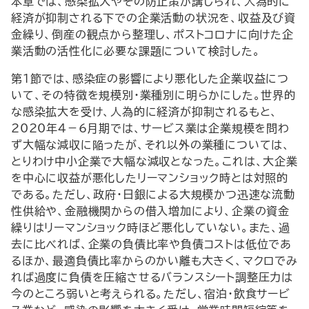
本章では、感染拡大やその防止策が講じられ、人為的に
経済が抑制される下での企業活動の状況を、収益及び資
金繰り、倒産の観点から整理し、ポストコロナに向けた企
業活動の活性化に必要な課題について検討した。
第1節では、感染症の影響により悪化した企業収益につ
いて、その特徴を規模別・業種別に明らかにした。世界的
な感染拡大を受け、人為的に経済が抑制されるもと、
2020年4－6月期では、サービス業は企業規模を問わ
ず大幅な減収に陥ったが、それ以外の業種については、
とりわけ中小企業で大幅な減収となった。これは、大企業
を中心に収益が悪化したリーマンショック時とは対照的
である。ただし、政府・日銀による大規模かつ迅速な流動
性供給や、金融機関からの借入増加により、企業の資金
繰りはリーマンショック時ほど悪化していない。また、過
去に比べれば、企業の負債比率や負債コストは低位であ
るほか、最適負債比率からのかい離も大きく、マクロでみ
れば過度に負債を圧縮させるバランスシート調整圧力は
今のところ弱いと考えられる。ただし、宿泊・飲食サービ