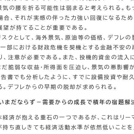
景気の腰を折る可能性は弱まると考えられる。も
場合、それが実感の伴った力強い回復になるため
展望が持てることが重要である。
リスクとして、海外景気、原油等の価格、デフレ
の一部における財政危機を契機とする金融不安の
り、注意が必要である。また、投機的資金の流入
まだ脆弱な収益・所得面を圧迫し、景気の悪影響
報告書でも分析したように、すでに設備投資や耐
る。デフレからの早期の脱却が求められる。
いまだならず－需要からの成長で積年の宿題解
本経済が抱える重石の一つであるが、これはリー
が持ち直しきても経済活動水準が依然低いことを