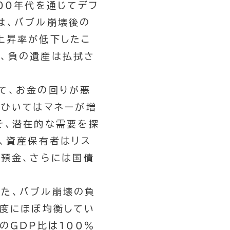
00年代を通じてデフ
は、バブル崩壊後の
上昇率が低下したこ
、負の遺産は払拭さ
て、お金の回りが悪
、ひいてはマネーが増
そ、潜在的な需要を探
、資産保有者はリス
、預金、さらには国債
た、バブル崩壊の負
年度にほぼ均衡してい
のGDP比は100％