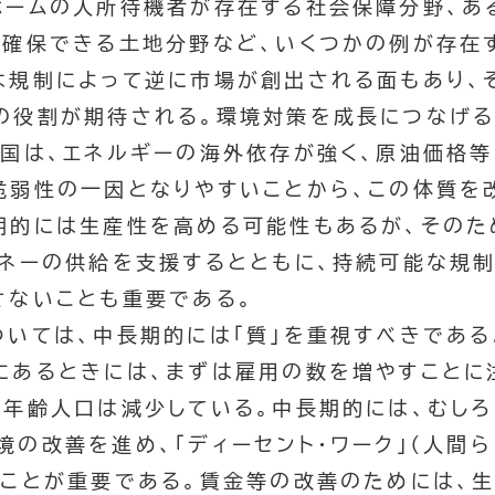
ホームの入所待機者が存在する社会保障分野、あ
が確保できる土地分野など、いくつかの例が存在
は規制によって逆に市場が創出される面もあり、
の役割が期待される。環境対策を成長につなげる
が国は、エネルギーの海外依存が強く、原油価格
脆弱性の一因となりやすいことから、この体質を
期的には生産性を高める可能性もあるが、そのた
マネーの供給を支援するとともに、持続可能な規
さないことも重要である。
ついては、中長期的には「質」を重視すべきである
にあるときには、まずは雇用の数を増やすことに
産年齢人口は減少している。中長期的には、むしろ
境の改善を進め、「ディーセント・ワーク」（人間
くことが重要である。賃金等の改善のためには、