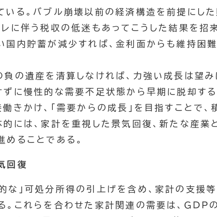
ている。バブル崩壊以前の経済構造を前提にし
フレに伴う税収の低迷もあってこうした結果を招来
い国内貯蓄が減少すれば、金利面からも維持困
の負の遺産を清算しなければ、力強い成長は望み
けずに慢性的な需要不足状態から早期に脱却する
接働きかけ、「需要からの成長」を目指すことで、
体的には、家計を重視した景気回復、新たな産業
進めることである。
気回復
質的な」可処分所得の引上げを含め、家計の支援等
る。これらを合わせた家計関連の需要は、GDP