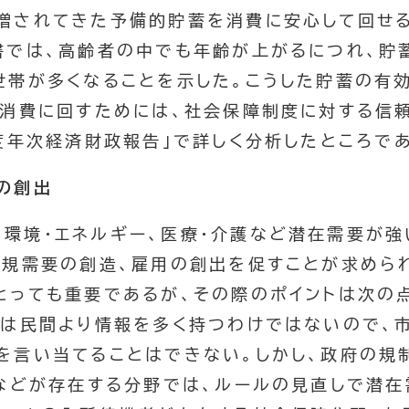
増されてきた予備的貯蓄を消費に安心して回せ
書では、高齢者の中でも年齢が上がるにつれ、貯
世帯が多くなることを示した。こうした貯蓄の有
を消費に回すためには、社会保障制度に対する信
度年次経済財政報告」で詳しく分析したところで
の創出
、環境・エネルギー、医療・介護など潜在需要が
新規需要の創造、雇用の創出を促すことが求めら
とっても重要であるが、その際のポイントは次の
府は民間より情報を多く持つわけではないので、
を言い当てることはできない。しかし、政府の規
」などが存在する分野では、ルールの見直しで潜