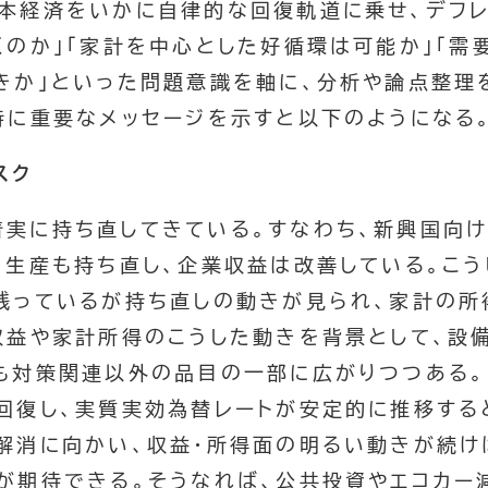
日本経済をいかに自律的な回復軌道に乗せ、デフ
くのか」「家計を中心とした好循環は可能か」「需
きか」といった問題意識を軸に、分析や論点整理
特に重要なメッセージを示すと以下のようになる
スク
着実に持ち直してきている。すなわち、新興国向
、生産も持ち直し、企業収益は改善している。こう
残っているが持ち直しの動きが見られ、家計の所
収益や家計所得のこうした動きを背景として、設
も対策関連以外の品目の一部に広がりつつある。
回復し、実質実効為替レートが安定的に推移する
解消に向かい、収益・所得面の明るい動きが続け
が期待できる。そうなれば、公共投資やエコカー