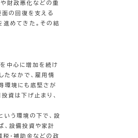
レや財政悪化などの重
要面の回復を支える
を進めてきた。その結
。
けを中心に増加を続け
したなかで、雇用情
得環境にも底堅さが
備投資は下げ止まり、
という環境の下で、設
ば、設備投資や家計
減税・補助金などの政