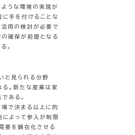
るような環境の実現が
蓄に手を付けることな
効活用の検討が必要で
頼の確保が前提となる
ある。
強いと見られる分野
れる。新たな産業は家
点である。
市場で決まる以上に的
制によって参入が制限
在需要を顕在化させる