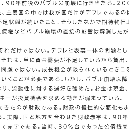
ば、90年前後のバブルの崩壊に行き当たる。20
在、主要国の中では我が国だけがデフレであるの
不足状態が続いたこと、そうしたなかで期待物価
良債権などバブル崩壊の直接の影響は解消したが
それだけではない。デフレと表裏一体の問題とし
。それは、単に資金需要が不足しているから貸出
の問題ではない。成長機会が限られているときこ
ていくことが必要である。しかし、バブル崩壊以降
なり、流動性に対する選好を強めた。お金は現金
マネーが投資機会を求める動きが弱まっている。
てきたのが財政である。財政の慢性的な悪化もま
う。実際、国と地方を合わせた財政赤字は、90
して赤字である。当時、30％台であった公債残高