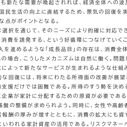
ても新たな需要が喚起されれば、経済全体への波
、国民生活の向上に直結するため、景気の回復を
な点がポイントとなる。
な選択を通じて、そのニーズにより的確に対応で
る消費を誘発する、という好循環につなげていくこ
入を進めるような「成長品目」の存在は、消費全
品の場合、こうしたメカニズムは自然に働く。問題
意によって新たなサービスが生まれるような仕組
的な回復には、将来にわたる所得面の改善が展望
的支援だけでは困難である。所得のすう勢を決め
は企業が家計に分配するための原資が必要である
基盤の整備が求められよう。同時に、女性や高齢
者報酬の厚みが増すとともに、消費の拡大にも資
円といわれる家計資産の活用である。リスクマネー