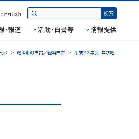
English
報・報道
活動・白書等
情報提供
タ）
経済財政白書／経済白書
平成22年度 年次経