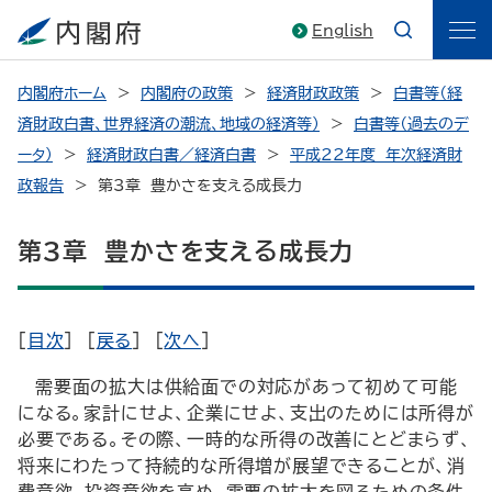
English
内閣府ホーム
内閣府の政策
経済財政政策
白書等（経
済財政白書、世界経済の潮流、地域の経済等）
白書等（過去のデ
ータ）
経済財政白書／経済白書
平成22年度 年次経済財
政報告
第3章 豊かさを支える成長力
第3章 豊かさを支える成長力
[
目次
] [
戻る
] [
次へ
]
需要面の拡大は供給面での対応があって初めて可能
になる。家計にせよ、企業にせよ、支出のためには所得が
必要である。その際、一時的な所得の改善にとどまらず、
将来にわたって持続的な所得増が展望できることが、消