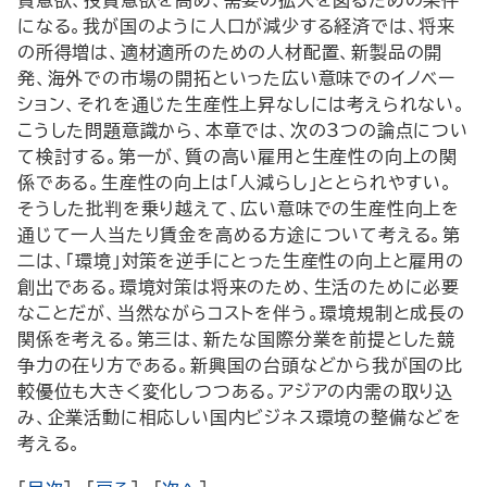
費意欲、投資意欲を高め、需要の拡大を図るための条件
になる。我が国のように人口が減少する経済では、将来
の所得増は、適材適所のための人材配置、新製品の開
発、海外での市場の開拓といった広い意味でのイノベー
ション、それを通じた生産性上昇なしには考えられない。
こうした問題意識から、本章では、次の3つの論点につい
て検討する。第一が、質の高い雇用と生産性の向上の関
係である。生産性の向上は「人減らし」ととられやすい。
そうした批判を乗り越えて、広い意味での生産性向上を
通じて一人当たり賃金を高める方途について考える。第
二は、「環境」対策を逆手にとった生産性の向上と雇用の
創出である。環境対策は将来のため、生活のために必要
なことだが、当然ながらコストを伴う。環境規制と成長の
関係を考える。第三は、新たな国際分業を前提とした競
争力の在り方である。新興国の台頭などから我が国の比
較優位も大きく変化しつつある。アジアの内需の取り込
み、企業活動に相応しい国内ビジネス環境の整備などを
考える。