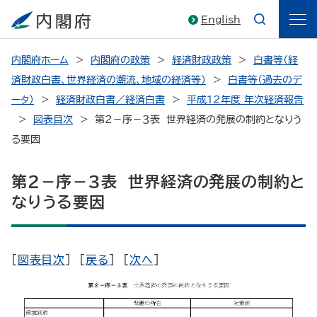
English
内閣府ホーム
内閣府の政策
経済財政政策
白書等（経
済財政白書、世界経済の潮流、地域の経済等）
白書等（過去のデ
ータ）
経済財政白書／経済白書
平成12年度 年次経済報告
図表目次
第２－序－３表 世界経済の発展の制約となりう
る要因
第２－序－３表 世界経済の発展の制約と
なりうる要因
[
図表目次
] [
戻る
] [
次へ
]