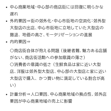
中心商業地域・中心部の商店街には回復に明らかな
遅れ
外的要因⇒街の郊外化・中心市街地の空洞化：郊外型
大型店の出店、中心市街地に立地していた大型店の
撤退、 地価の高さ、モータリゼーションの進展
内的要因⇒
○商店街自体が抱える問題 （後継者難、魅力ある店舗
がない、商店街活動への参加意識の薄さ）
○消費者の意識の低さ （生鮮食品は家に近い大型
店、洋服は郊外型大型店、中心部の大型店と家に近い
大型店で購入、 かつ買い物に満足している割合が高
い）
計量分析⇒人口要因、中心商業地域の拠点性、郊外店
要因が中心商業地域の売上に影響