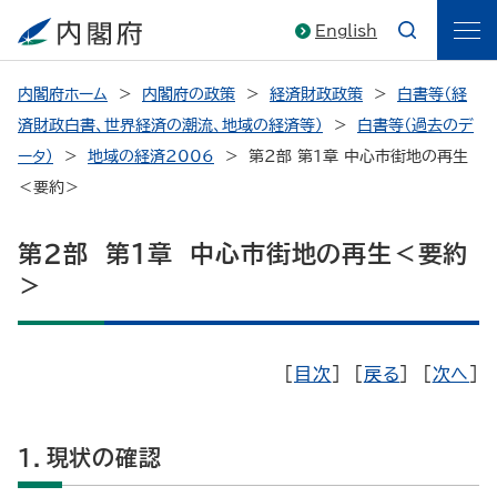
English
内閣府ホーム
内閣府の政策
経済財政政策
白書等（経
済財政白書、世界経済の潮流、地域の経済等）
白書等（過去のデ
ータ）
地域の経済2006
第２部 第１章 中心市街地の再生
＜要約＞
第２部 第１章 中心市街地の再生＜要約
＞
[
目次
] [
戻る
] [
次へ
]
１．現状の確認