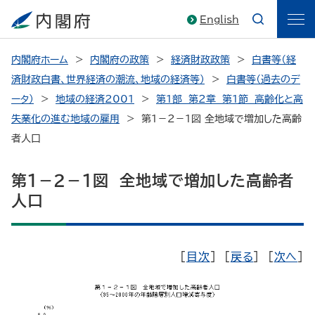
English
内閣府ホーム
内閣府の政策
経済財政政策
白書等（経
済財政白書、世界経済の潮流、地域の経済等）
白書等（過去のデ
ータ）
地域の経済2001
第１部 第２章 第１節 高齢化と高
失業化の進む地域の雇用
第１－２－１図 全地域で増加した高齢
者人口
第１－２－１図 全地域で増加した高齢者
人口
[
目次
] [
戻る
] [
次へ
]