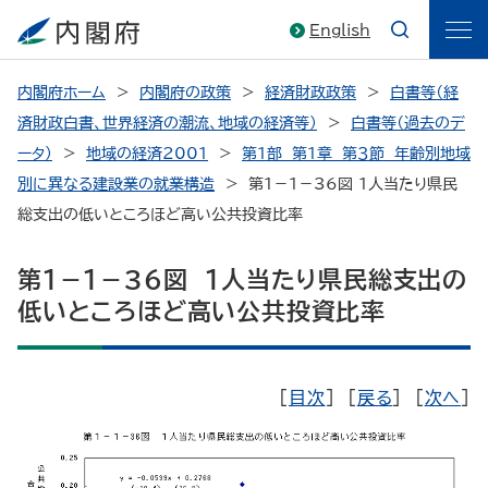
English
内閣府ホーム
内閣府の政策
経済財政政策
白書等（経
済財政白書、世界経済の潮流、地域の経済等）
白書等（過去のデ
ータ）
地域の経済2001
第１部 第１章 第３節 年齢別地域
別に異なる建設業の就業構造
第１－１－36図 １人当たり県民
総支出の低いところほど高い公共投資比率
第１－１－36図 １人当たり県民総支出の
低いところほど高い公共投資比率
[
目次
] [
戻る
] [
次へ
]