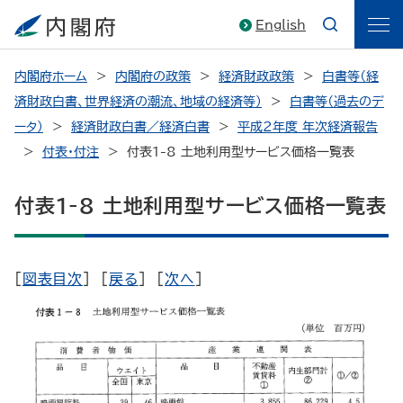
English
内閣府ホーム
内閣府の政策
経済財政政策
白書等（経
済財政白書、世界経済の潮流、地域の経済等）
白書等（過去のデ
ータ）
経済財政白書／経済白書
平成2年度 年次経済報告
付表・付注
付表1-8 土地利用型サービス価格一覧表
付表1-8 土地利用型サービス価格一覧表
[
図表目次
] [
戻る
] [
次へ
]