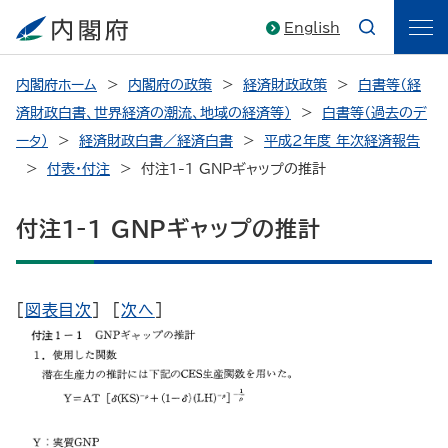
English
内閣府ホーム
内閣府の政策
経済財政政策
白書等（経
済財政白書、世界経済の潮流、地域の経済等）
白書等（過去のデ
ータ）
経済財政白書／経済白書
平成2年度 年次経済報告
付表・付注
付注1-1 GNPギャップの推計
付注1-1 GNPギャップの推計
[
図表目次
] [
次へ
]