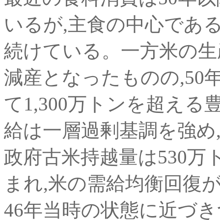
いるが,主食の中心であ
続けている。一方米の生
減産となったものの,50
て1,300万トンを超え
給は一層過剰基調を強め,5
政府古米持越量は530
まれ,米の需給均衡回復
46年当時の状態に近づ