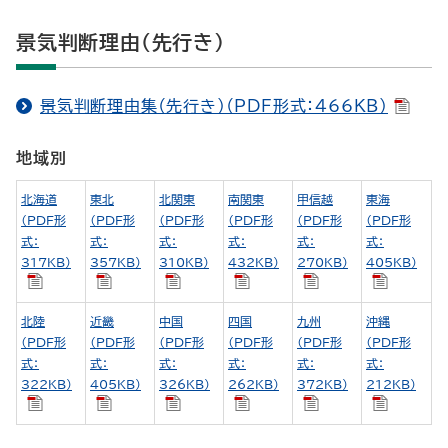
景気判断理由（先行き）
景気判断理由集（先行き）（PDF形式：466KB）
地域別
北海道
東北
北関東
南関東
甲信越
東海
（PDF形
（PDF形
（PDF形
（PDF形
（PDF形
（PDF形
式：
式：
式：
式：
式：
式：
317KB）
357KB）
310KB）
432KB）
270KB）
405KB）
北陸
近畿
中国
四国
九州
沖縄
（PDF形
（PDF形
（PDF形
（PDF形
（PDF形
（PDF形
式：
式：
式：
式：
式：
式：
322KB）
405KB）
326KB）
262KB）
372KB）
212KB）