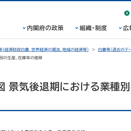
内閣府の政策
組織・制度
広
等（経済財政白書、世界経済の潮流、地域の経済等）
白書等（過去のデー
種別の生産、在庫率の推移
図 景気後退期における業種別