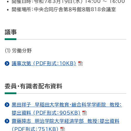
開催日時：令和7年3月19日（水） 14:00 ～ 16:00
開催場所：中央合同庁舎第８号館８階818会議室
議事
労働分野
議事次第 (PDF形式：10KB)
委員・有識者配布資料
黒田祥子 早稲田大学教育・総合科学学術院 教授：
提出資料 (PDF形式：905KB)
齋藤隆志 明治学院大学経済学部 教授：提出資料
(PDF形式：751KB)