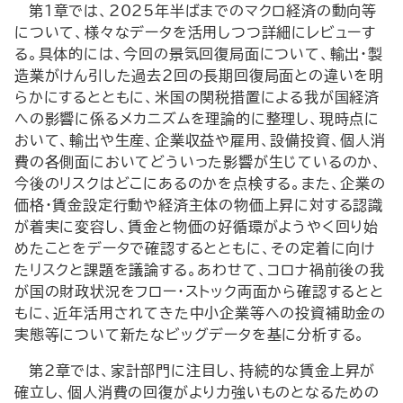
第1章では、2025年半ばまでのマクロ経済の動向等
について、様々なデータを活用しつつ詳細にレビューす
る。具体的には、今回の景気回復局面について、輸出・製
造業がけん引した過去2回の長期回復局面との違いを明
らかにするとともに、米国の関税措置による我が国経済
への影響に係るメカニズムを理論的に整理し、現時点に
おいて、輸出や生産、企業収益や雇用、設備投資、個人消
費の各側面においてどういった影響が生じているのか、
今後のリスクはどこにあるのかを点検する。また、企業の
価格・賃金設定行動や経済主体の物価上昇に対する認識
が着実に変容し、賃金と物価の好循環がようやく回り始
めたことをデータで確認するとともに、その定着に向け
たリスクと課題を議論する。あわせて、コロナ禍前後の我
が国の財政状況をフロー・ストック両面から確認するとと
もに、近年活用されてきた中小企業等への投資補助金の
実態等について新たなビッグデータを基に分析する。
第2章では、家計部門に注目し、持続的な賃金上昇が
確立し、個人消費の回復がより力強いものとなるための