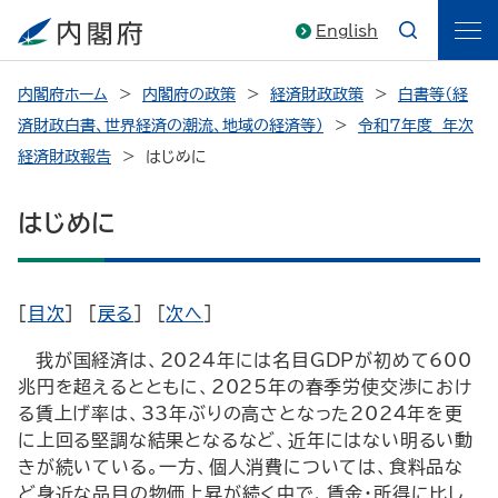
English
内閣府ホーム
内閣府の政策
経済財政政策
白書等（経
済財政白書、世界経済の潮流、地域の経済等）
令和7年度 年次
経済財政報告
はじめに
はじめに
[
目次
] [
戻る
] [
次へ
]
我が国経済は、2024年には名目
GDP
が初めて600
兆円を超えるとともに、2025年の春季労使交渉におけ
る賃上げ率は、33年ぶりの高さとなった2024年を更
に上回る堅調な結果となるなど、近年にはない明るい動
きが続いている。一方、個人消費については、食料品な
ど身近な品目の物価上昇が続く中で、賃金・所得に比し