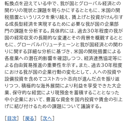
転換点を迎えている中で、我が国とグローバル経済との
関わりの現状と課題を明らかにするとともに、米国の関
税措置というリスクを乗り越え、賃上げと投資がけん引す
る成長型経済を実現するために必要な我が国の企業部
門の課題を分析する。具体的には、過去30年程度の我が
国の経常収支の長期的な変遷とその背景を概観するとと
もに、グローバルバリューチェーンと我が国経済との関わ
りに関する詳細な分析に基づき、米国の関税措置による
各産業への潜在的影響を確認しつつ、経済連携協定等に
よる自由貿易推進の重要性を示す。また、過去30年程度
における我が国の企業行動の変化として、人への投資や
設備投資を含めてコストカット志向が進んだ点を振り返
りつつ、積極的な海外展開により利益を享受できた大企
業、保守的な経営により現預金を蓄積することとなった
中小企業において、豊富な資金を国内投資や賃金の引上
げに結び付けるための課題について議論する。
[
目次
] [
戻る
] [
次へ
]