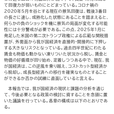
て回復力が弱いものにとどまっている。コロナ禍の
2020年5月を谷とする現在の景気回復は、戦後3番目
の長さに達し、成熟化した状態にあることを踏まえると、
何らかの負のショックを機に景気の局面が変化する可能
性には十分警戒が必要である。この点、2025年1月に
発足した米国の第二次トランプ政権による広範な関税措
置が、外需面から我が国経済を直接的・間接的に下押し
する大きなリスクとなっている。過去四半世紀にわたる
賃金も物価も動かない凍りついた状況から脱し、賃金と
物価の好循環が回り始め、定着しつつある中で、現在、我
が国経済は、この逆風を乗り越え、コストカット型経済か
ら脱却し、成長型経済への移行を確実なものとすること
ができるか否かの試練に直面していると言える。
本報告では、我が国経済の現状と課題の分析を通じ
て、今後必要となる政策の検討に資することを念頭に置
いた議論を行っている。各章の構成は以下のとおりであ
る。