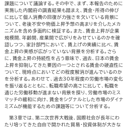
課題について議論する。その中で、まず、本報告のために
実施した内閣府の調査結果も踏まえ、賃金・所得の伸び
に比して個人消費の回復が力強さを欠いている背景に
ついて、老後不安や物価上昇予想の高まりを介したメカ
ニズムを含め多面的に検証する。また、賃金上昇が企業
規模間、年齢間、産業間で広がりをみせているのかを確
認しつつ、家計部門において、賃上げの実績に比べ、賃
金上昇の実感が広がっていない背景を分析する。さら
に、賃金上昇の持続性を占う意味で、過去、日本の賃金
上昇を抑制してきた要因の一つとされる賃金の硬直性に
ついて、現時点においてどの程度解消が進んでいるのか
を分析する。あわせて、過去30年程度の労働市場の変化
を振り返るとともに、転職希望の高さに比して、転職を
通じた労働移動が進まない背景を探り、労働市場のミス
マッチの緩和に向け、賃金をシグナルとした市場のダイナ
ミズムが機能するための課題等について分析する。
第3章では、第二次世界大戦後、国際社会が長年にわ
たり培ってきた自由で開かれた貿易・投資体制が大きな