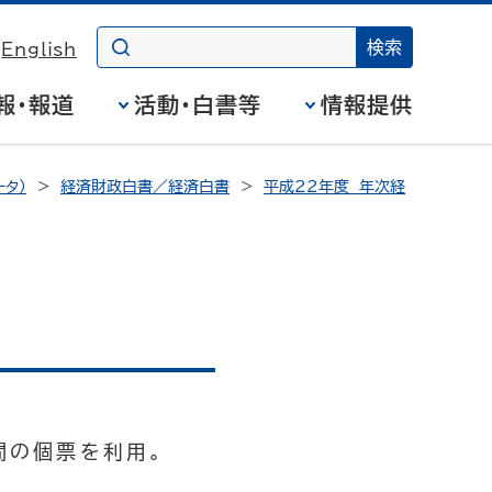
English
報・報道
活動・白書等
情報提供
タ）
経済財政白書／経済白書
平成22年度 年次経
間の個票を利用。