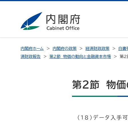
内閣府ホーム
内閣府の政策
経済財政政策
白書
済財政報告
第2節 物価の動向と金融資本市場
第2
第2節 物価
（18）データ入手