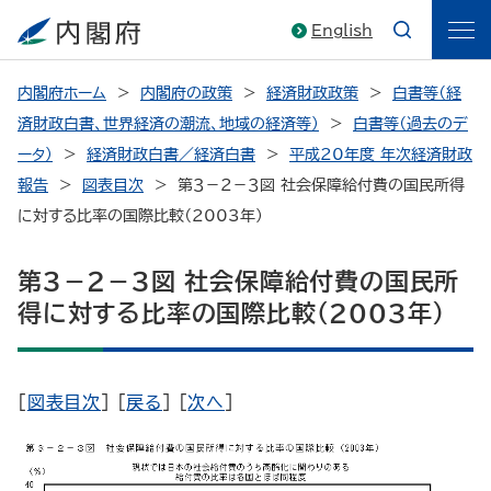
English
内閣府ホーム
内閣府の政策
経済財政政策
白書等（経
済財政白書、世界経済の潮流、地域の経済等）
白書等（過去のデ
ータ）
経済財政白書／経済白書
平成20年度 年次経済財政
報告
図表目次
第３－２－３図 社会保障給付費の国民所得
に対する比率の国際比較（2003年）
第３－２－３図 社会保障給付費の国民所
得に対する比率の国際比較（2003年）
[
図表目次
] [
戻る
] [
次へ
]