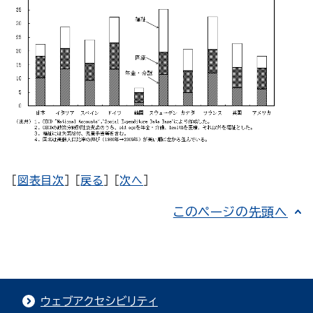
[
図表目次
] [
戻る
] [
次へ
]
このページの先頭へ
ウェブアクセシビリティ