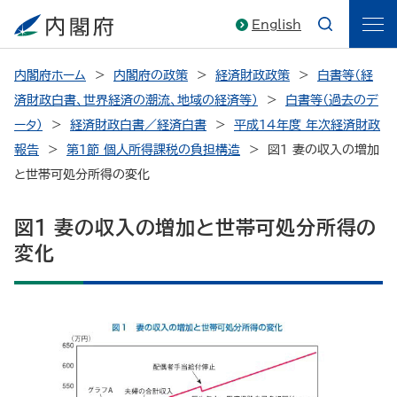
English
内閣府ホーム
内閣府の政策
経済財政政策
白書等（経
済財政白書、世界経済の潮流、地域の経済等）
白書等（過去のデ
ータ）
経済財政白書／経済白書
平成14年度 年次経済財政
報告
第１節 個人所得課税の負担構造
図１ 妻の収入の増加
と世帯可処分所得の変化
図１ 妻の収入の増加と世帯可処分所得の
変化