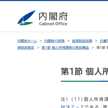
内閣府ホーム
内閣府の政策
経済財政政策
白書
済財政報告
第１節 個人所得課税の負担構造
第１節 
第１節 個人
注） （11）個人所
付注２－２
である。