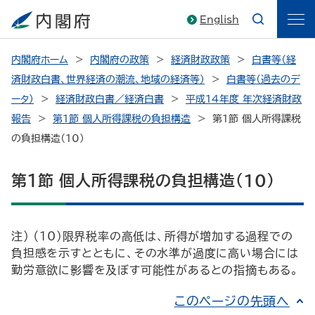
English
内閣府ホーム
内閣府の政策
経済財政政策
白書等（経
済財政白書、世界経済の潮流、地域の経済等）
白書等（過去のデ
ータ）
経済財政白書／経済白書
平成14年度 年次経済財政
報告
第１節 個人所得課税の負担構造
第１節 個人所得課税
の負担構造（10）
第１節 個人所得課税の負担構造（10）
注） （10）限界税率の高低は、所得が増加する過程での
負担感を示すとともに、その水準が過度に高い場合には
勤労意欲に影響を及ぼす可能性があるとの指摘もある。
このページの先頭へ