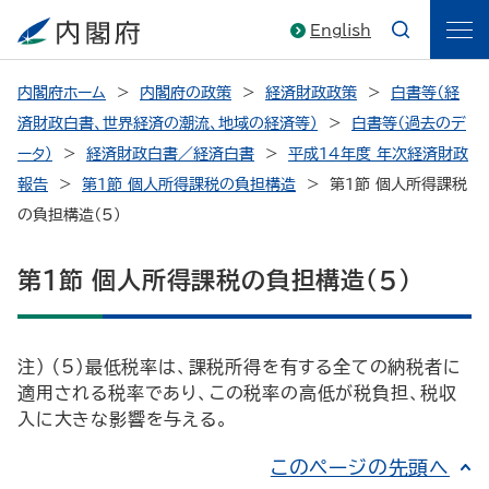
English
内閣府ホーム
内閣府の政策
経済財政政策
白書等（経
済財政白書、世界経済の潮流、地域の経済等）
白書等（過去のデ
ータ）
経済財政白書／経済白書
平成14年度 年次経済財政
報告
第１節 個人所得課税の負担構造
第１節 個人所得課税
の負担構造（5）
第１節 個人所得課税の負担構造（5）
注） （5）最低税率は、課税所得を有する全ての納税者に
適用される税率であり、この税率の高低が税負担、税収
入に大きな影響を与える。
このページの先頭へ