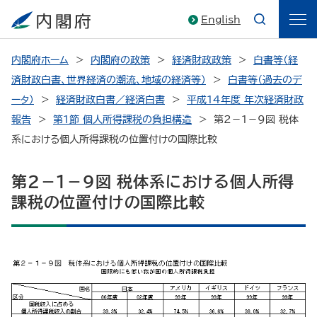
English
内閣府ホーム
内閣府の政策
経済財政政策
白書等（経
済財政白書、世界経済の潮流、地域の経済等）
白書等（過去のデ
ータ）
経済財政白書／経済白書
平成14年度 年次経済財政
報告
第１節 個人所得課税の負担構造
第２－１－９図 税体
系における個人所得課税の位置付けの国際比較
第２－１－９図 税体系における個人所得
課税の位置付けの国際比較