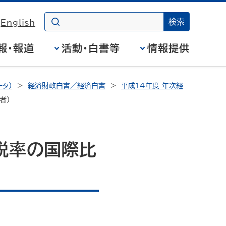
English
報・報道
活動・白書等
情報提供
タ）
経済財政白書／経済白書
平成14年度 年次経
者）
税率の国際比