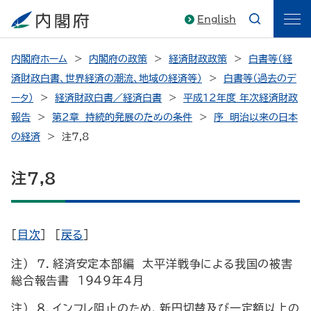
English
内閣府ホーム
内閣府の政策
経済財政政策
白書等（経
済財政白書、世界経済の潮流、地域の経済等）
白書等（過去のデ
ータ）
経済財政白書／経済白書
平成12年度 年次経済財政
報告
第２章 持続的発展のための条件
序 明治以来の日本
の経済
注7,8
注7,8
[
目次
] [
戻る
]
注） ７．経済安定本部編 太平洋戦争による我国の被害
総合報告書 1949年４月
注） ８．インフレ阻止のため、新円切替及び一定額以上の