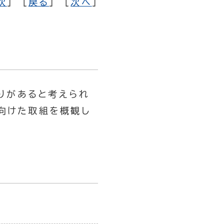
次
] [
戻る
] [
次へ
]
りがあると考えられ
向けた取組を概観し