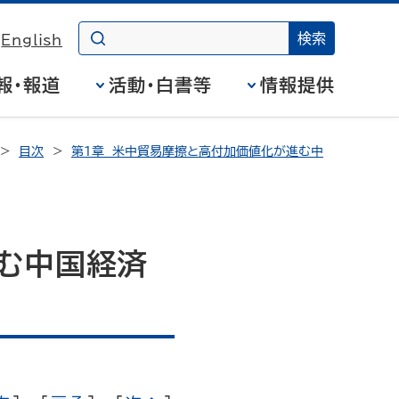
English
報・報道
活動・白書等
情報提供
目次
第1章 米中貿易摩擦と高付加価値化が進む中
む中国経済