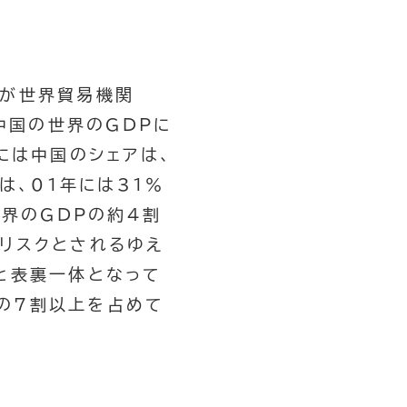
国が世界貿易機関
は中国の世界のGDPに
には中国のシェアは、
は、01年には31％
世界のGDPの約4割
リスクとされるゆえ
と表裏一体となって
Pの7割以上を占めて