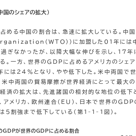
中国のシェアの拡大）
に占める中国の割合は、急速に拡大している。中
rganization
（WTO））に加盟した01年に
に過ぎなかったが、以降大幅な伸びを示し、17年
る。一方、世界のGDPに占めるアメリカのシェア
年には24％となり、やや低下した。米中両国で
、米中両国の貿易摩擦が世界経済にとって最大の
国経済の拡大は、先進諸国の相対的な地位の低下
、アメリカ、欧州連合（EU）、日本で世界のGD
は5割強まで低下している（第1-1-1図）。
域のGDPが世界のGDPに占める割合