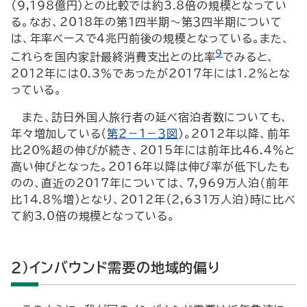
（9,198億円）との比較では約3.8倍の規模となってい
る。なお、2018年の第１四半期～第３四半期について
は、年率ベースで４兆円前後の規模となっている。また、
9
これらを国内家計最終消費支出との比率
でみると、
2012年には0.3％であったが2017年には1.2％とな
っている。
また、訪日外国人旅行者の延べ宿泊者数についても、
年々増加している（
第２－１－３図
）。2012年以降、前年
比20％超の伸びが続き、2015年には前年比46.4％と
高い伸びとなった。2016年以降は伸び率が低下したも
のの、直近の2017年については、7,969万人泊（前年
比14.8％増）となり、2012年（2,631万人泊）時に比べ
て約3.0倍の規模となっている。
２）インバウンド需要の地域的偏り