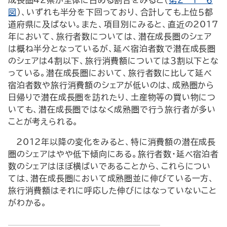
図
）、いずれも半分を下回っており、合計しても上位５都
道府県に及ばない。また、項目別にみると、直近の2017
年において、旅行者数については、潜在成長圏のシェア
は概ね半分となっているが、延べ宿泊者数で潜在成長圏
のシェアは４割以下、旅行消費額については３割以下とな
っている。潜在成長圏において、旅行者数に比して延べ
宿泊者数や旅行消費額のシェアが低いのは、成熟圏から
日帰りで潜在成長圏を訪れたり、土産物等の買い物につ
いても、潜在成長圏ではなく成熟圏で行う旅行者が多い
ことが考えられる。
2012年以降の変化をみると、特に消費額の潜在成長
圏のシェアはやや低下傾向にある。旅行者数・延べ宿泊者
数のシェアはほぼ横ばいであることから、これらについ
ては、潜在成長圏において成熟圏並に伸びている一方、
旅行消費額はそれに呼応した伸びにはなっていないこと
がわかる。