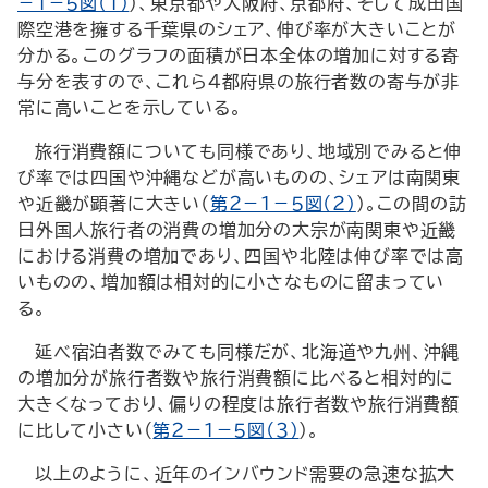
－１－５図（１）
）、東京都や大阪府、京都府、そして成田国
際空港を擁する千葉県のシェア、伸び率が大きいことが
分かる。このグラフの面積が日本全体の増加に対する寄
与分を表すので、これら４都府県の旅行者数の寄与が非
常に高いことを示している。
旅行消費額についても同様であり、地域別でみると伸
び率では四国や沖縄などが高いものの、シェアは南関東
や近畿が顕著に大きい（
第２－１－５図（２）
）。この間の訪
日外国人旅行者の消費の増加分の大宗が南関東や近畿
における消費の増加であり、四国や北陸は伸び率では高
いものの、増加額は相対的に小さなものに留まってい
る。
延べ宿泊者数でみても同様だが、北海道や九州、沖縄
の増加分が旅行者数や旅行消費額に比べると相対的に
大きくなっており、偏りの程度は旅行者数や旅行消費額
に比して小さい（
第２－１－５図（３）
）。
以上のように、近年のインバウンド需要の急速な拡大