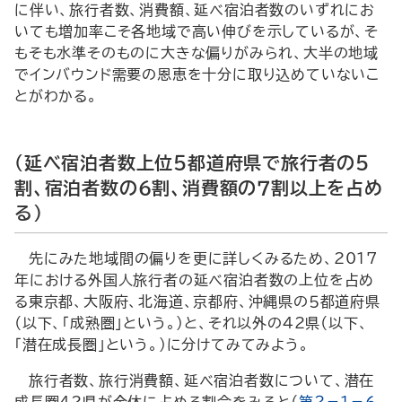
に伴い、旅行者数、消費額、延べ宿泊者数のいずれにお
いても増加率こそ各地域で高い伸びを示しているが、そ
もそも水準そのものに大きな偏りがみられ、大半の地域
でインバウンド需要の恩恵を十分に取り込めていないこ
とがわかる。
（延べ宿泊者数上位５都道府県で旅行者の５
割、宿泊者数の６割、消費額の７割以上を占め
る）
先にみた地域間の偏りを更に詳しくみるため、2017
年における外国人旅行者の延べ宿泊者数の上位を占め
る東京都、大阪府、北海道、京都府、沖縄県の５都道府県
（以下、「成熟圏」という。）と、それ以外の42県（以下、
「潜在成長圏」という。）に分けてみてみよう。
旅行者数、旅行消費額、延べ宿泊者数について、潜在
成長圏42県が全体に占める割合をみると（
第２－１－６