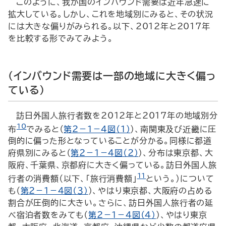
このように、我が国のインバウンド需要は近年急速に
拡大している。しかし、これを地域別にみると、その状況
には大きな偏りがみられる。以下、2012年と2017年
を比較する形でみてみよう。
（インバウンド需要は一部の地域に大きく偏っ
ている）
訪日外国人旅行者数を2012年と2017年の地域別分
10
布
でみると（
第２－１－４図（１）
）、南関東及び近畿に圧
倒的に偏った形となっていることが分かる。同様に都道
府県別にみると（
第２－１－４図（２）
）、分布は東京都、大
阪府、千葉県、京都府に大きく偏っている。訪日外国人旅
11
行者の消費額（以下、「旅行消費額」
という。）について
も（
第２－１－４図（３）
）、やはり東京都、大阪府の占める
割合が圧倒的に大きい。さらに、訪日外国人旅行者の延
べ宿泊者数をみても（
第２－１－４図（４）
）、やはり東京