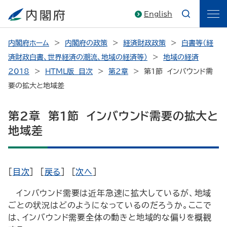
English
内閣府ホーム
内閣府の政策
経済財政政策
白書等（経
済財政白書、世界経済の潮流、地域の経済等）
地域の経済
2018
HTML版 目次
第2章
第1節 インバウンド需
要の拡大と地域差
第2章 第1節 インバウンド需要の拡大と
地域差
[
目次
] [
戻る
] [
次へ
]
インバウンド需要は近年急速に拡大しているが、地域
ごとの状況はどのようになっているのだろうか。ここで
は、インバウンド需要全体の動きと地域的な偏りを概観