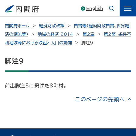
English
内閣府ホーム
経済財政政策
白書等（経済財政白書、世界経
済の潮流等）
地域の経済 2014
第2章
第2節 条件不
利地域等における取組と人口の動向
脚注9
脚注9
前出脚注5に掲げた8町村。
このページの先頭へ