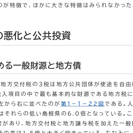
のが特徴で、ほかに大きな特徴はみられなかった
の悪化と公共投資
占める一般財源と地方債
、地方交付税の３税は地方公共団体が使途を自由
歳入項目の中で最も基本的な財源である地方税に
左から右に並べたのが
第１－１－22図
である。
はそれらの低い島根県の6.0倍となっている。
度があり、地方交付税と地方譲与税を加えた一般