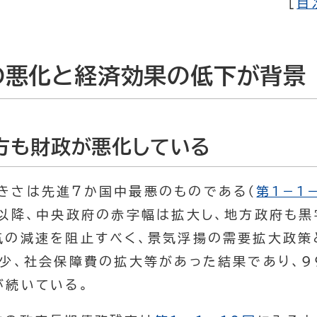
[
目
の悪化と経済効果の低下が背景
地方も財政が悪化している
きさは先進７か国中最悪のものである（
第１－１
年以降、中央政府の赤字幅は拡大し、地方政府も
気の減速を阻止すべく、景気浮揚の需要拡大政策
減少、社会保障費の拡大等があった結果であり、
が続いている。