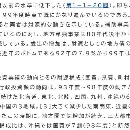
期以前の水準に低下した（
第１－１－20図
）。即
、99年度時点で既にかなり進んでいるのである
ると両者は対照的な動きを示している。補助事業
ているのに対し、地方単独事業は80年代後半か
減している。歳出の増加は、財源としての地方債
近年のボトムである92年の7.9％から99年は
投資実績の動向とその財源構成（国費、県費、町村
、行政投資額の動向は、93年度～98年度の動き
を続けた北海道、東北、北陸、四国、九州、沖縄の６
中国の３地域。[3]大きく減少した南関東、近畿
したこの時期に、地方圏では増加が続き、三大都
源構成比は、沖縄では国費が７割（98年度）と断