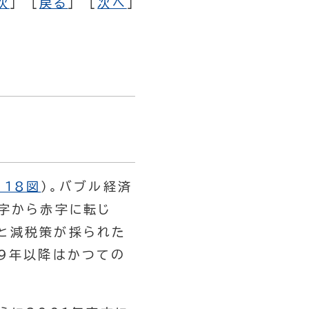
次
] [
戻る
] [
次へ
]
－18図
）。バブル経済
黒字から赤字に転じ
と減税策が採られた
99年以降はかつての