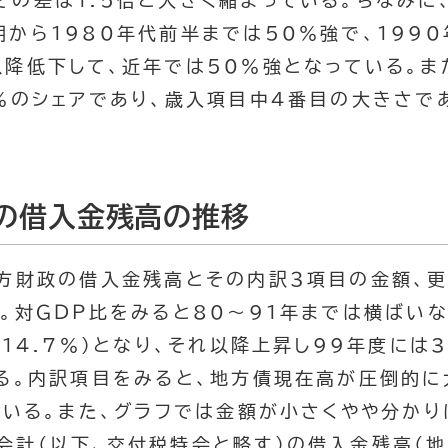
その差は1.5倍と大きく縮まっている。ちなみに
から1980年代前半までは50％強で、199
以降低下して、近年では50％強となっている。ま
9％のシェアであり、歳入項目中４番目の大きさで
。
政の借入金残高の推移
方財政の借入金残高とその内訳３項目の金額、
る。対ＧＤＰ比をみると80～91年までは横ばい
（14.7％）となり、それ以降上昇し99年度には3
いる。内訳項目をみると、地方債現在高が圧倒的に
ている。また、グラフでは金額が小さくやや分かり
会計（以下、交付税特会と略す）の借入金残高（地