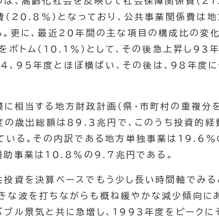
は、高齢化社会を反映して社会保障関係費（21
費（20.8％）となっており、公共事業関係費は
る。更に、最近20年間の主な項目の構成比の変
をボトム（10.1％）として、その後急上昇し93
、94、95年度とほぼ横ばい、その後は、98年度
。
模に相当する地方財政計画（県・市町村の重複分
度の歳出総額は89.3兆円で、このうち投資的経
ている。その内訳である地方単独事業は19.6％
助事業は10.8％の9.7兆円である。
共投資を決算ベースでもう少し長い時間軸でみる
きな波を打ちながらも概ね緩やかな減少傾向にあ
バブル景気と共に急増し、1993年度をピークに