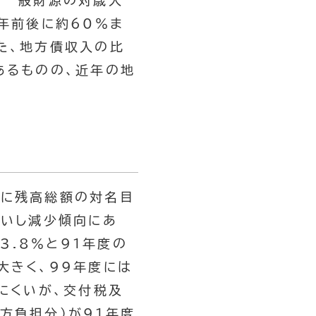
、一般財源の対歳入
0年前後に約60％ま
た、地方債収入の比
あるものの、近年の地
更に残高総額の対名目
ないし減少傾向にあ
3.8％と91年度の
大きく、99年度には
にくいが、交付税及
方負担分）が91年度