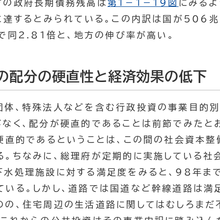
方の政府長期債務残高は
第１－１－19図
にみるよ
に達するとみられている。この内訳は国が506兆
で同2.81倍と、地方の伸び率が高い。
資の配分の硬直性と経済効果の低下
団体、特殊法人などを含む行政投資の事業目的別
がなく、配分が硬直的であることは前節でみたと
が硬直的であるということは、この間の社会資本整
る。ちなみに、総理府が定期的に実施している社
下水処理施設に対する満足度をみると、98年ま
ている。しかし、道路では国道など幹線道路は満
のの、住宅周辺の生活道路に関してはむしろまだ