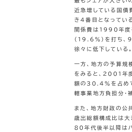
最もシェアが大きいの
近急増している国債
き４番目となってい
関係費は1990年度
（19.6％）を打ち
徐々に低下している
一方、地方の予算規
をみると、2001年
額の30.4％を占め
轄事業地方負担分・補
また、地方財政の公
歳出総額構成比は大
80年代後半以降は