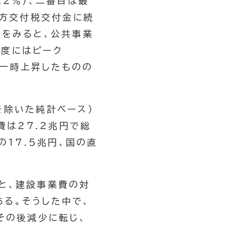
.2％）、二番目は最
地方交付税交付金に続
化をみると、公共事業
年度にはピーク
に一時上昇したものの
を除いた純計ベース）
費は27.2兆円で総
の17.5兆円、国の直
と、建設事業費の対
る。そうした中で、
その後減少に転じ、