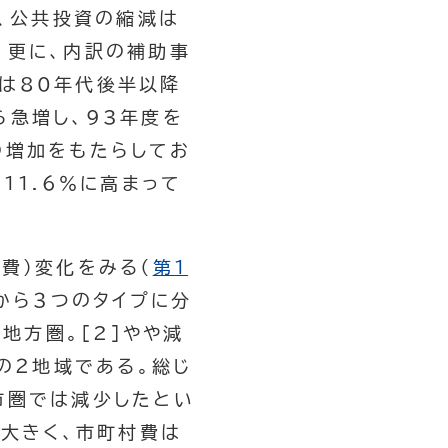
ち、公共投資の縮減は
。更に、内訳の補助事
は80年代後半以降
ら急増し、93年度を
の増加をもたらしてお
11.6％に高まって
費）変化をみる（
第１
から３つのタイプに分
地方圏。[2]やや減
の２地域である。総じ
市圏では減少したとい
然大きく、市町村費は