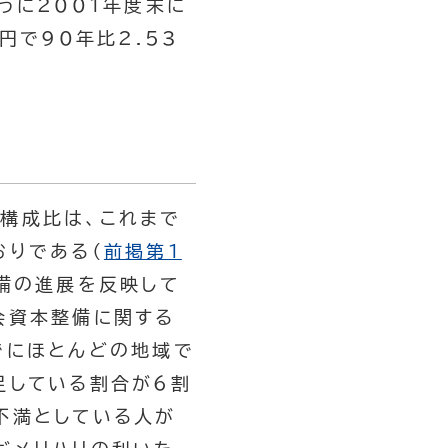
うに2001年度末に
円で90年比2.53
構成比は、これまで
おりである（
前掲第１
備の進展を反映して
会資本整備に関する
でにほとんどの地域で
足している割合が6割
不満としている人が