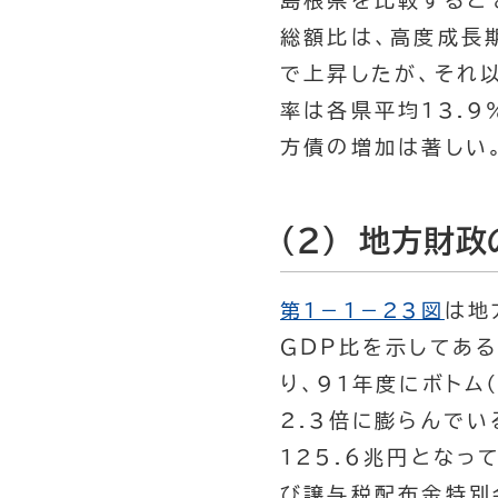
島根県を比較すると
総額比は、高度成長期
で上昇したが、それ
率は各県平均13.
方債の増加は著しい
(2) 地方財
第１－１－23図
は地
ＧＤＰ比を示してあ
り、91年度にボトム
2.3倍に膨らんで
125.6兆円となっ
び譲与税配布金特別