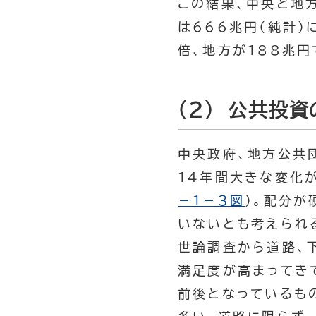
この結果、中央と地
は666兆円（純計）
倍、地方が188兆円
(2) 公共投
中央政府、地方公共
14年間大きな変化
－１－３図
）。配分
いないとも考えられ
世論調査から道路、
満足度が高まってき
前後となっているも