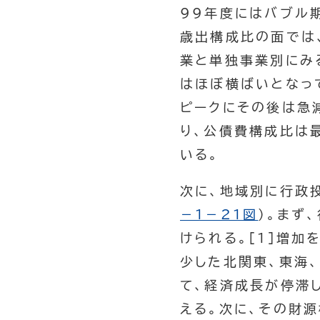
99年度にはバブル
歳出構成比の面では
業と単独事業別にみ
はほぼ横ばいとなっ
ピークにその後は急
り、公債費構成比は最
いる。
次に、地域別に行政
－１－21図
）。まず
けられる。[1]増加
少した北関東、東海、
て、経済成長が停滞
える。次に、その財