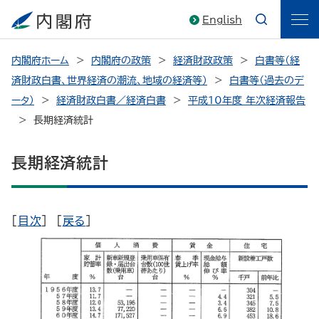
English
内閣府ホーム
内閣府の政策
経済財政政策
白書等（経
済財政白書、世界経済の潮流、地域の経済等）
白書等（過去のデ
ータ）
経済財政白書／経済白書
平成10年度 年次経済報告
長期経済統計
長期経済統計
[
目次
] [
戻る
]