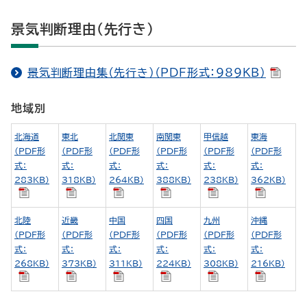
景気判断理由（先行き）
景気判断理由集（先行き）（PDF形式：989KB）
地域別
北海道
東北
北関東
南関東
甲信越
東海
（PDF形
（PDF形
（PDF形
（PDF形
（PDF形
（PDF形
式：
式：
式：
式：
式：
式：
283KB）
318KB）
264KB）
388KB）
238KB）
362KB）
北陸
近畿
中国
四国
九州
沖縄
（PDF形
（PDF形
（PDF形
（PDF形
（PDF形
（PDF形
式：
式：
式：
式：
式：
式：
268KB）
373KB）
311KB）
224KB）
308KB）
216KB）