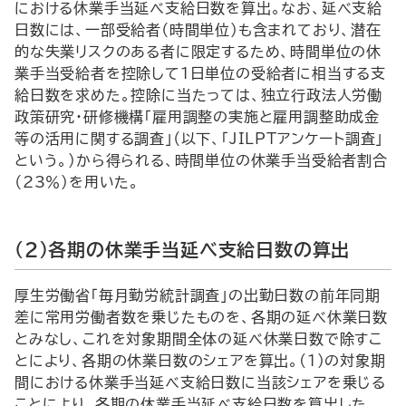
における休業手当延べ支給日数を算出。なお、延べ支給
日数には、一部受給者（時間単位）も含まれており、潜在
的な失業リスクのある者に限定するため、時間単位の休
業手当受給者を控除して1日単位の受給者に相当する支
給日数を求めた。控除に当たっては、独立行政法人労働
政策研究・研修機構「雇用調整の実施と雇用調整助成金
等の活用に関する調査」（以下、「JILPTアンケート調査」
という。）から得られる、時間単位の休業手当受給者割合
（23％）を用いた。
（2）各期の休業手当延べ支給日数の算出
厚生労働省「毎月勤労統計調査」の出勤日数の前年同期
差に常用労働者数を乗じたものを、各期の延べ休業日数
とみなし、これを対象期間全体の延べ休業日数で除すこ
とにより、各期の休業日数のシェアを算出。(1)の対象期
間における休業手当延べ支給日数に当該シェアを乗じる
ことにより、各期の休業手当延べ支給日数を算出した。