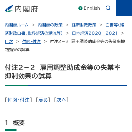
English
内閣府ホーム
内閣府の政策
経済財政政策
白書等（経
済財政白書、世界経済の潮流等）
日本経済2020－2021
目次
付図・付注
付注2－2 雇用調整助成金等の失業率抑
制効果の試算
付注2－2 雇用調整助成金等の失業率
抑制効果の試算
[
付図・付注
] [
戻る
] [
次へ
]
1 概要