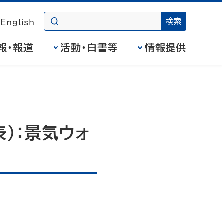
English
報・報道
活動・白書等
情報提供
）：景気ウォ