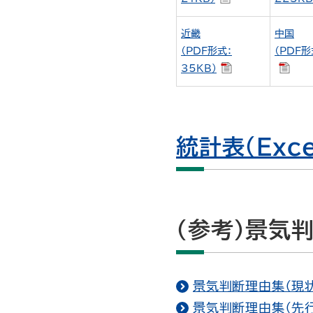
近畿
中国
（PDF形式：
（PDF形
35KB）
統計表（Exc
（参考）景気判
景気判断理由集（現状）
景気判断理由集（先行き