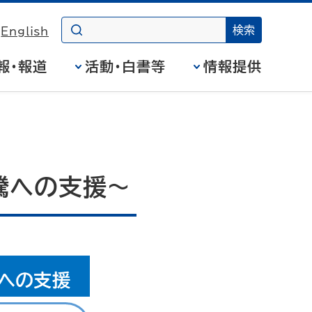
English
報・報道
活動・白書等
情報提供
騰への支援～